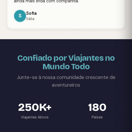
ainda mais linda com companhia.
Sofia
S
Itália
Confiado por Viajantes no
Mundo Todo
Junte-se à nossa comunidade crescente de
aventureiros
250K+
180
Viajantes Ativos
Países