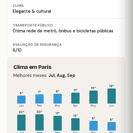
CLIMA
Elegante & cultural
TRANSPORTE PÚBLICO
Ótima rede de metrô, ônibus e bicicletas públicas
AVALIAÇÃO DE SEGURANÇA
8/10
Clima em Paris
Melhores meses:
Jul, Aug, Sep
19°
15°
11°
8°
7°
5°
Jan
Feb
Mar
Apr
May
Jun
20°
20°
17°
13°
8°
6°
Jul
Aug
Sep
Oct
Nov
Dec