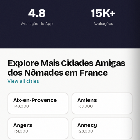
4.8
15K+
Avaliação do App
Avaliações
Explore Mais Cidades Amigas
dos Nômades em France
View all cities
Aix-en-Provence
Amiens
143,000
133,000
Angers
Annecy
151,000
128,000