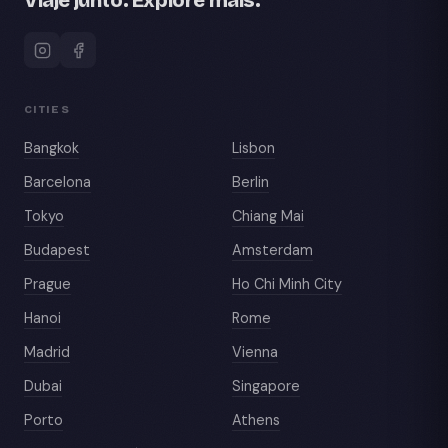
Viaje junto. Explore mais.
CITIES
Bangkok
Lisbon
Barcelona
Berlin
Tokyo
Chiang Mai
Budapest
Amsterdam
Prague
Ho Chi Minh City
Hanoi
Rome
Madrid
Vienna
Dubai
Singapore
Porto
Athens