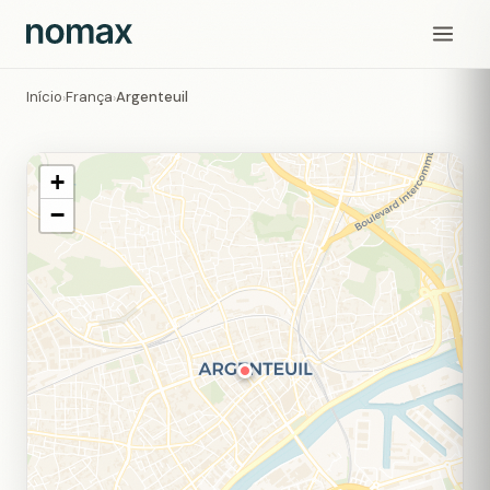
Início
França
Argenteuil
›
›
+
−