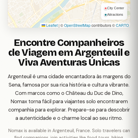
City Center
Attractions
Leaflet
|
©
OpenStreetMap
contributors ©
CARTO
Encontre Companheiros
de Viagem em Argenteuil e
Viva Aventuras Únicas
Argenteuil é uma cidade encantadora às margens do
Sena, famosa por sua rica história e cultura vibrante.
Com marcos como o Château du Duc de Dino,
Nomax torna fácil para viajantes solo encontrarem
companhia para explorar. Prepare-se para descobrir
a autenticidade e o charme local ao seu ritmo.
Nomax is available in Argenteuil, France. Solo travelers can
find companions, join activities like food tours, hiking,