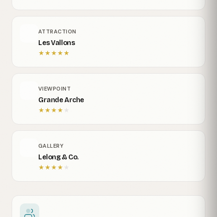
ATTRACTION
Les Vallons
★
★
★
★
★
VIEWPOINT
Grande Arche
★
★
★
★
★
GALLERY
Lelong & Co.
★
★
★
★
★