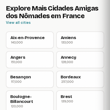
Explore Mais Cidades Amigas
dos Nômades em France
View all cities
Aix-en-Provence
Amiens
143,000
133,000
Angers
Annecy
151,000
128,000
Besançon
Bordeaux
117,000
257,000
Boulogne-
Brest
Billancourt
139,000
120,000