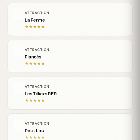
ATTRACTION
La Ferme
★
★
★
★
★
ATTRACTION
Fiancés
★
★
★
★
★
ATTRACTION
Les Tilliers RER
★
★
★
★
★
ATTRACTION
Petit Lac
★
★
★
★
★