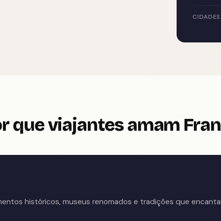
CIDADES
r que viajantes amam Fra
entos históricos, museus renomados e tradições que encantam