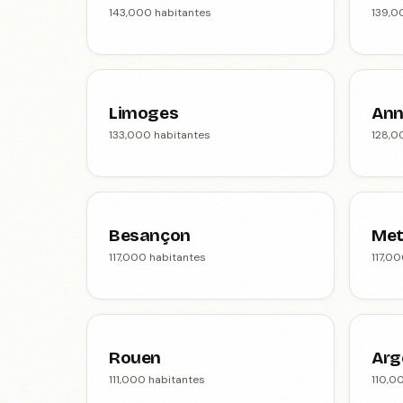
143,000 habitantes
139,0
Limoges
Ann
133,000 habitantes
128,0
Besançon
Met
117,000 habitantes
117,0
Rouen
Arg
111,000 habitantes
110,0