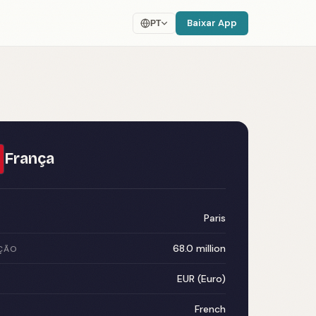
Baixar App
PT
França
Paris
68.0 million
ÇÃO
EUR (Euro)
French