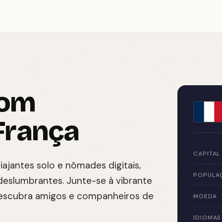
com
França
CAPITAL
iajantes solo e nômades digitais,
POPULA
 deslumbrantes. Junte-se à vibrante
escubra amigos e companheiros de
MOEDA
IDIOMAS