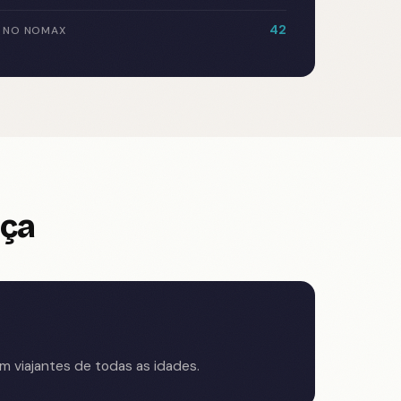
42
 NO NOMAX
nça
 viajantes de todas as idades.