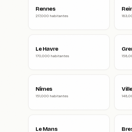
Rennes
Rei
217,000 habitantes
183,0
Le Havre
Gre
170,000 habitantes
158,0
Nîmes
Vil
151,000 habitantes
148,0
Le Mans
Bre