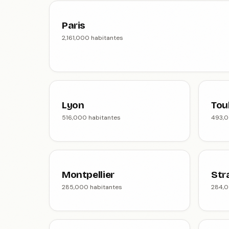
Paris
2,161,000 habitantes
Lyon
Tou
516,000 habitantes
493,0
Montpellier
Str
285,000 habitantes
284,0