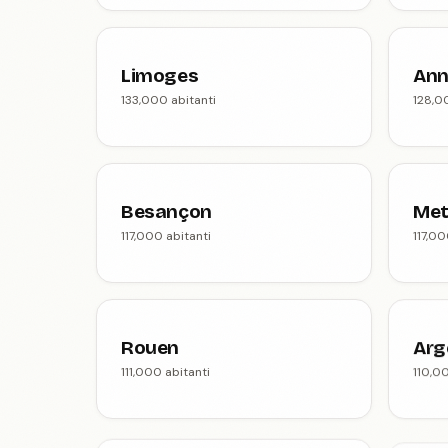
Limoges
Ann
133,000 abitanti
128,0
Besançon
Met
117,000 abitanti
117,00
Rouen
Arg
111,000 abitanti
110,0