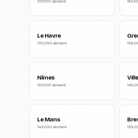
217,000 abitanti
183,0
Le Havre
Gre
170,000 abitanti
158,0
Nîmes
Vil
151,000 abitanti
148,0
Le Mans
Bre
143,000 abitanti
139,0