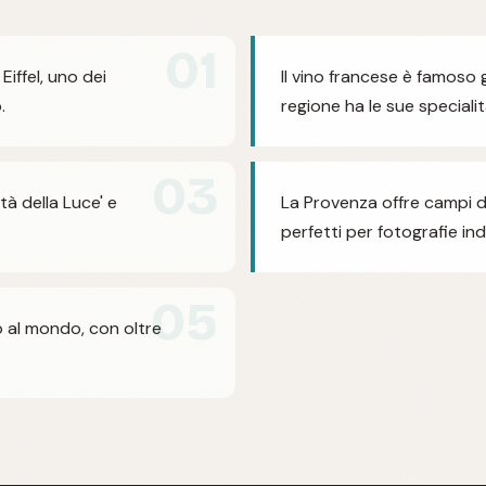
01
Eiffel, uno dei
Il vino francese è famoso
.
regione ha le sue specialit
03
tà della Luce' e
La Provenza offre campi d
perfetti per fotografie ind
05
to al mondo, con oltre