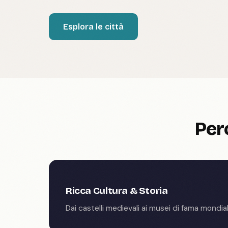
Esplora le città
Per
Ricca Cultura & Storia
Dai castelli medievali ai musei di fama mondial