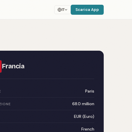
Scarica App
IT
Francia
Paris
E
68.0 million
ZIONE
EUR (Euro)
French