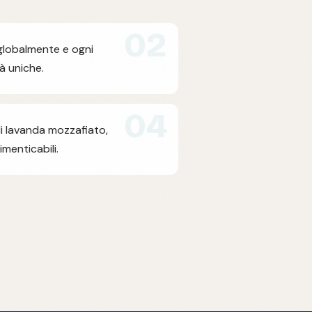
02
 globalmente e ogni
à uniche.
04
i lavanda mozzafiato,
imenticabili.