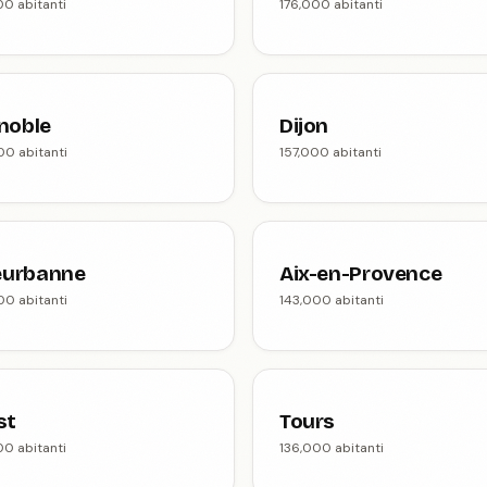
00 abitanti
176,000 abitanti
noble
Dijon
00 abitanti
157,000 abitanti
leurbanne
Aix-en-Provence
00 abitanti
143,000 abitanti
st
Tours
00 abitanti
136,000 abitanti