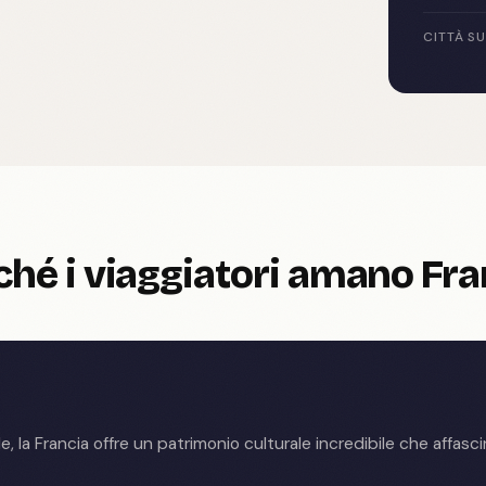
CITTÀ S
ché i viaggiatori amano Fra
e, la Francia offre un patrimonio culturale incredibile che affasci