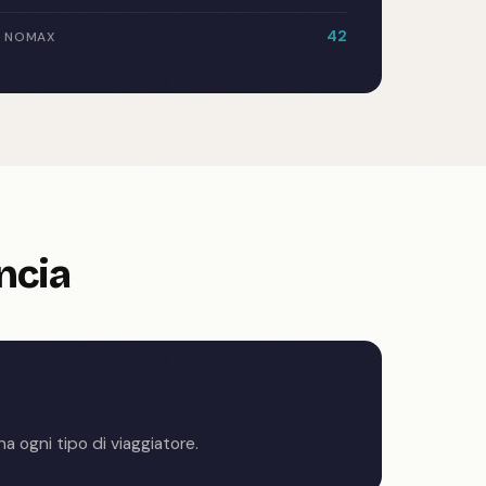
42
U NOMAX
ncia
na ogni tipo di viaggiatore.