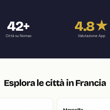
42+
4.8★
Città su Nomax
Valutazione App
Esplora le città in Francia
Marseille