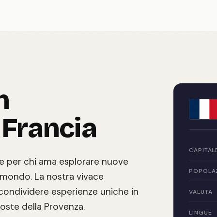
n
 Francia
CAPITAL
le per chi ama esplorare nuove
POPOLA
l mondo. La nostra vivace
 condividere esperienze uniche in
VALUTA
 coste della Provenza.
LINGUE