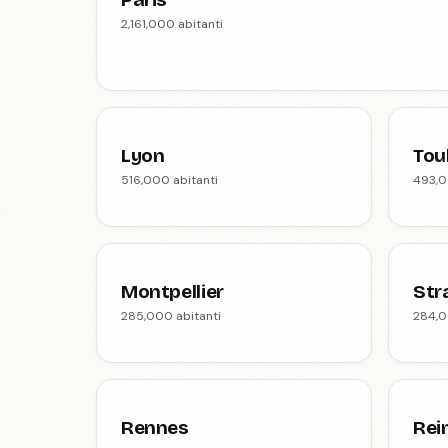
2,161,000 abitanti
Lyon
Tou
516,000 abitanti
493,0
Montpellier
Str
285,000 abitanti
284,0
Rennes
Rei