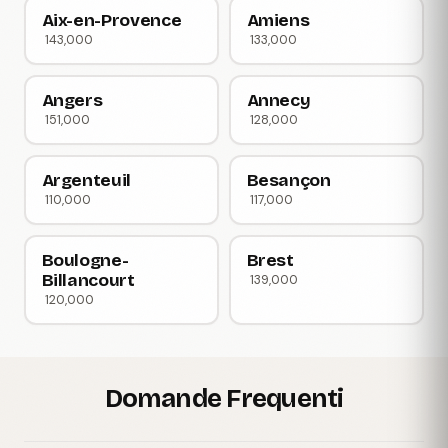
Aix-en-Provence
Amiens
143,000
133,000
Angers
Annecy
151,000
128,000
Argenteuil
Besançon
110,000
117,000
Boulogne-
Brest
Billancourt
139,000
120,000
Domande Frequenti