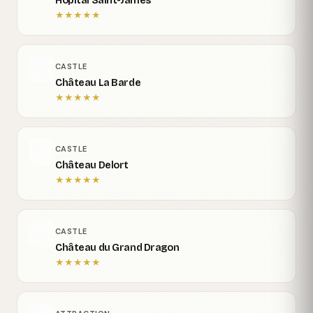
Hôpital Saint-James
★
★
★
★
★
CASTLE
Château La Barde
★
★
★
★
★
CASTLE
Château Delort
★
★
★
★
★
CASTLE
Château du Grand Dragon
★
★
★
★
★