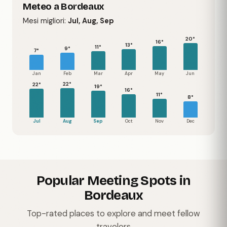
Meteo a Bordeaux
Mesi migliori:
Jul, Aug, Sep
20°
16°
13°
11°
9°
7°
Jan
Feb
Mar
Apr
May
Jun
22°
22°
19°
16°
11°
8°
Jul
Aug
Sep
Oct
Nov
Dec
Popular Meeting Spots in
Bordeaux
Top-rated places to explore and meet fellow
travelers