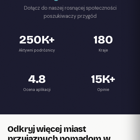
Dołącz do naszej rosnącej społeczności
poszukiwaczy przygód
250K+
180
Aktywni podróżnicy
Kraje
4.8
15K+
Ocena aplikacji
Opinie
Odkryj więcej miast
przyjaznych nomadom w