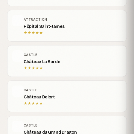
ATTRACTION
Hôpital Saint-James
★
★
★
★
★
CASTLE
Château La Barde
★
★
★
★
★
CASTLE
Château Delort
★
★
★
★
★
CASTLE
Château du Grand Dragon