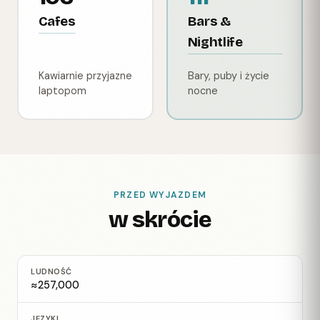
Cafes
Bars &
Nightlife
Kawiarnie przyjazne
Bary, puby i życie
laptopom
nocne
PRZED WYJAZDEM
w skrócie
LUDNOŚĆ
≈257,000
JĘZYKI