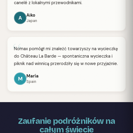
canelé z lokalnymi przewodnikami.
Aiko
A
Japan
“
Nomax pomógł mi znaleźć towarzyszy na wycieczkę
do Château La Barde — spontaniczna wycieczka i
piknik nad winnicą przerodziły się w nowe przyjaźnie.
María
M
Spain
Zaufanie podróżników na
całym świecie