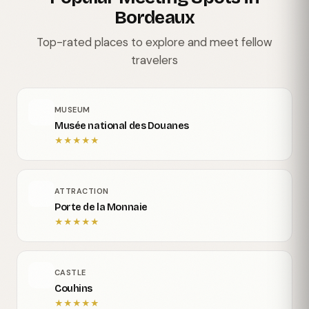
Bordeaux
Top-rated places to explore and meet fellow
travelers
MUSEUM
Musée national des Douanes
★
★
★
★
★
ATTRACTION
Porte de la Monnaie
★
★
★
★
★
CASTLE
Couhins
★
★
★
★
★