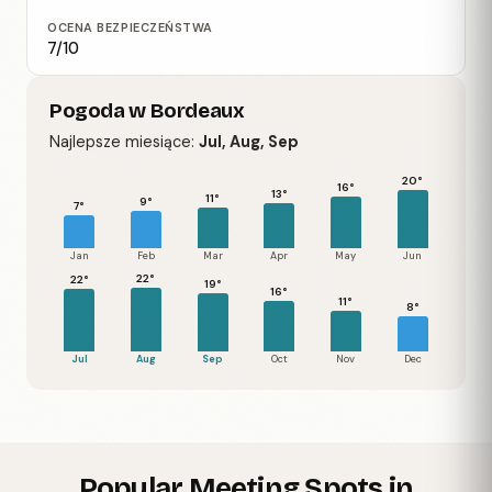
OCENA BEZPIECZEŃSTWA
7/10
Pogoda w Bordeaux
Najlepsze miesiące:
Jul, Aug, Sep
20°
16°
13°
11°
9°
7°
Jan
Feb
Mar
Apr
May
Jun
22°
22°
19°
16°
11°
8°
Jul
Aug
Sep
Oct
Nov
Dec
Popular Meeting Spots in