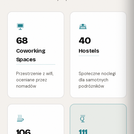
68
40
Coworking
Hostels
Spaces
Przestrzenie z wifi,
Społeczne noclegi
oceniane przez
dla samotnych
nomadów
podróżników
106
111