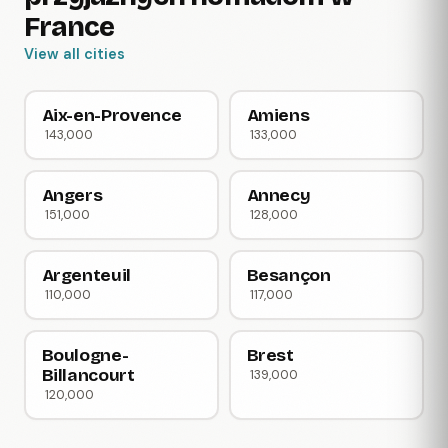
France
View all cities
Aix-en-Provence
Amiens
143,000
133,000
Angers
Annecy
151,000
128,000
Argenteuil
Besançon
110,000
117,000
Boulogne-
Brest
Billancourt
139,000
120,000