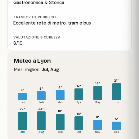
Gastronomica & Storica
TRASPORTO PUBBLICO
Eccellente rete di metro, tram e bus
VALUTAZIONE SICUREZZA
8/10
Meteo a Lyon
Mesi migliori:
Jul, Aug
21°
16°
12°
9°
6°
4°
Jan
Feb
Mar
Apr
May
Jun
23°
22°
18°
14°
8°
5°
Jul
Aug
Sep
Oct
Nov
Dec