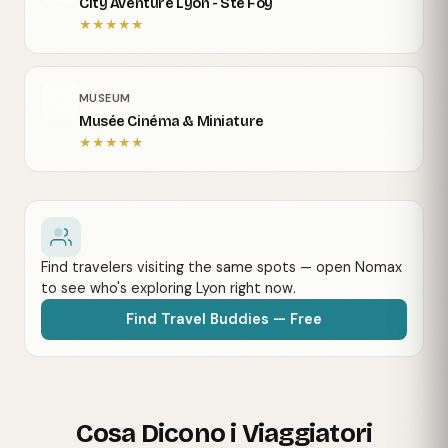
City Aventure Lyon - Ste Foy
★
★
★
★
★
MUSEUM
Musée Cinéma & Miniature
★
★
★
★
★
Find travelers visiting the same spots — open Nomax
to see who's exploring Lyon right now.
Find Travel Buddies — Free
Cosa Dicono i Viaggiatori