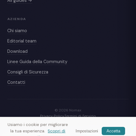
All guides →
AZIENDA
Chi siamo
Editorial team
Download
Linee Guida della Community
Consigli di Sicurezza
Contatti
© 2026 Nomax
Privacy Policy
Termini di Servizio
Usiamo i cookie per migliorare
la tua esperienza.
Scopri di
Impostazioni
Accetta