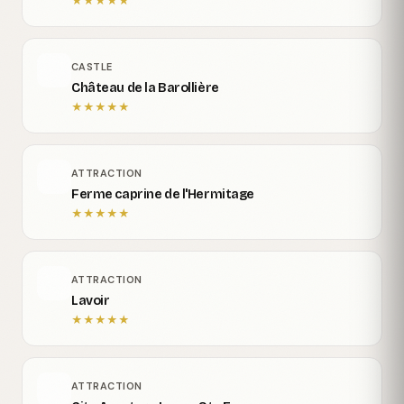
★
★
★
★
★
CASTLE
Château de la Barollière
★
★
★
★
★
ATTRACTION
Ferme caprine de l'Hermitage
★
★
★
★
★
ATTRACTION
Lavoir
★
★
★
★
★
ATTRACTION