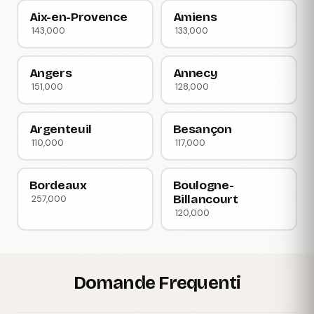
Aix-en-Provence
Amiens
143,000
133,000
Angers
Annecy
151,000
128,000
Argenteuil
Besançon
110,000
117,000
Bordeaux
Boulogne-
Billancourt
257,000
120,000
Domande Frequenti