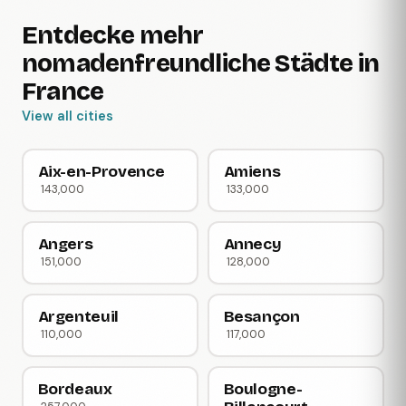
Entdecke mehr
nomadenfreundliche Städte in
France
View all cities
Aix-en-Provence
Amiens
143,000
133,000
Angers
Annecy
151,000
128,000
Argenteuil
Besançon
110,000
117,000
Bordeaux
Boulogne-