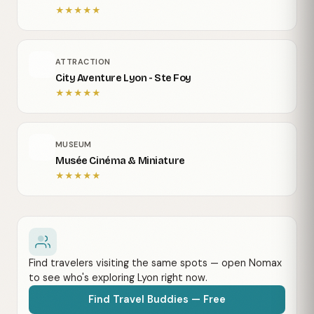
★
★
★
★
★
ATTRACTION
City Aventure Lyon - Ste Foy
★
★
★
★
★
MUSEUM
Musée Cinéma & Miniature
★
★
★
★
★
Find travelers visiting the same spots — open Nomax
to see who's exploring Lyon right now.
Find Travel Buddies — Free