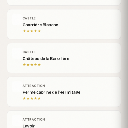
CASTLE
Charrière Blanche
★
★
★
★
★
CASTLE
Château de la Barollière
★
★
★
★
★
ATTRACTION
Ferme caprine de l'Hermitage
★
★
★
★
★
ATTRACTION
Lavoir