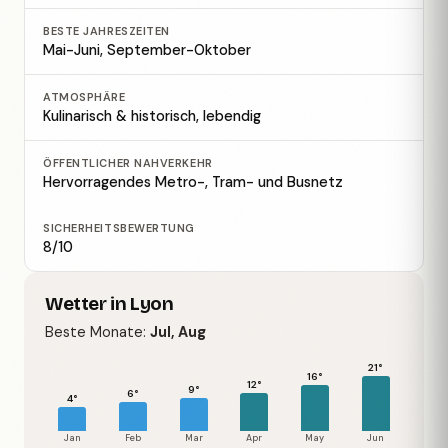
BESTE JAHRESZEITEN
Mai-Juni, September-Oktober
ATMOSPHÄRE
Kulinarisch & historisch, lebendig
ÖFFENTLICHER NAHVERKEHR
Hervorragendes Metro-, Tram- und Busnetz
SICHERHEITSBEWERTUNG
8/10
Wetter in Lyon
Beste Monate:
Jul, Aug
21°
16°
12°
9°
6°
4°
Jan
Feb
Mar
Apr
May
Jun