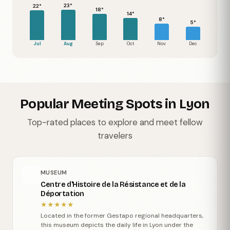
23°
22°
18°
14°
8°
5°
Jul
Aug
Sep
Oct
Nov
Dec
Popular Meeting Spots in Lyon
Top-rated places to explore and meet fellow
travelers
MUSEUM
Centre d'Histoire de la Résistance et de la
Déportation
★
★
★
★
★
Located in the former Gestapo regional headquarters,
this museum depicts the daily life in Lyon under the