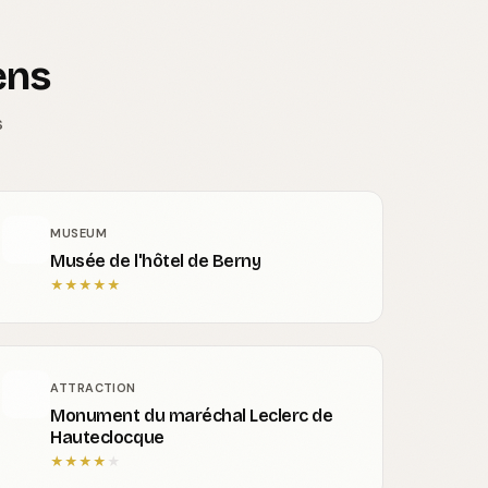
ens
s
MUSEUM
Musée de l'hôtel de Berny
★
★
★
★
★
ATTRACTION
Monument du maréchal Leclerc de
Hauteclocque
★
★
★
★
★