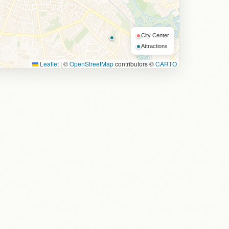
City Center
Attractions
Leaflet
|
©
OpenStreetMap
contributors ©
CARTO