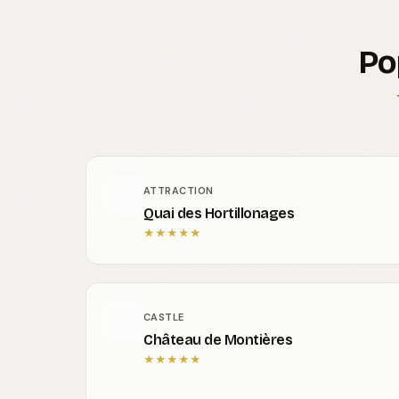
Po
ATTRACTION
Quai des Hortillonages
★
★
★
★
★
CASTLE
Château de Montières
★
★
★
★
★