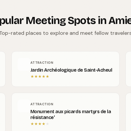
pular Meeting Spots in Ami
Top-rated places to explore and meet fellow traveler
ATTRACTION
Jardin Archéologique de Saint-Acheul
★
★
★
★
★
ATTRACTION
Monument aux picards martyrs de la
résistance'
★
★
★
★
★