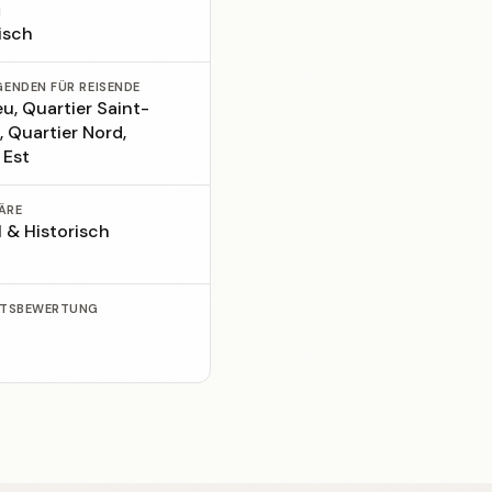
N
isch
GENDEN FÜR REISENDE
u, Quartier Saint-
 Quartier Nord,
 Est
ÄRE
l & Historisch
ITSBEWERTUNG