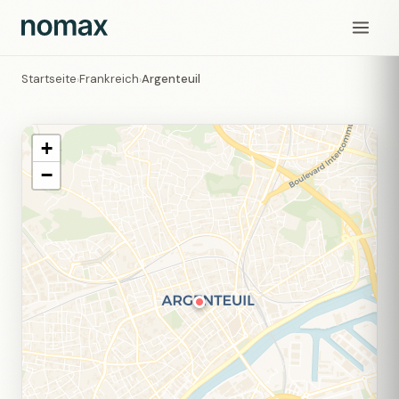
Startseite
Frankreich
Argenteuil
›
›
+
−