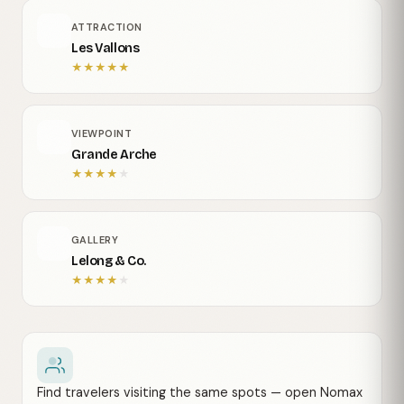
ATTRACTION
Les Vallons
★
★
★
★
★
VIEWPOINT
Grande Arche
★
★
★
★
★
GALLERY
Lelong & Co.
★
★
★
★
★
Find travelers visiting the same spots — open Nomax