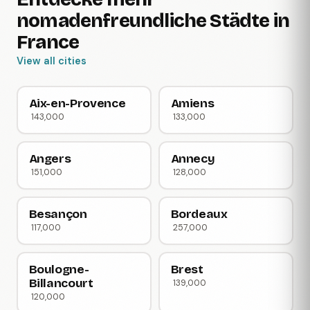
nomadenfreundliche Städte in
France
View all cities
Aix-en-Provence
Amiens
143,000
133,000
Angers
Annecy
151,000
128,000
Besançon
Bordeaux
117,000
257,000
Boulogne-
Brest
Billancourt
139,000
120,000