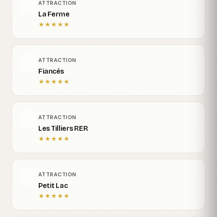
ATTRACTION
La Ferme
★
★
★
★
★
ATTRACTION
Fiancés
★
★
★
★
★
ATTRACTION
Les Tilliers RER
★
★
★
★
★
ATTRACTION
Petit Lac
★
★
★
★
★