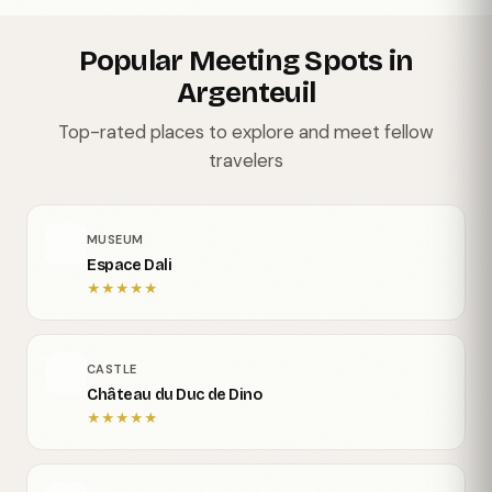
Popular Meeting Spots in
Argenteuil
Top-rated places to explore and meet fellow
travelers
MUSEUM
Espace Dali
★
★
★
★
★
CASTLE
Château du Duc de Dino
★
★
★
★
★