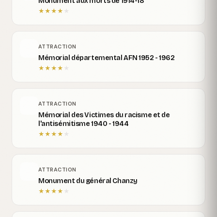
Monument aux morts de 1914-18
★
★
★
★
★
ATTRACTION
Mémorial départemental AFN 1952 - 1962
★
★
★
★
★
ATTRACTION
Mémorial des Victimes du racisme et de
l'antisémitisme 1940 - 1944
★
★
★
★
★
ATTRACTION
Monument du général Chanzy
★
★
★
★
★