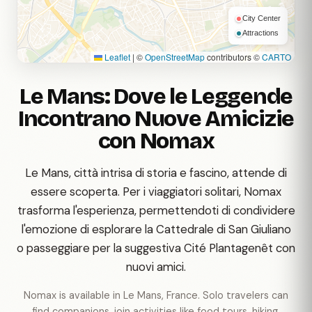
City Center
Attractions
Leaflet
|
©
OpenStreetMap
contributors ©
CARTO
Le Mans: Dove le Leggende
Incontrano Nuove Amicizie
con Nomax
Le Mans, città intrisa di storia e fascino, attende di
essere scoperta. Per i viaggiatori solitari, Nomax
trasforma l'esperienza, permettendoti di condividere
l'emozione di esplorare la Cattedrale di San Giuliano
o passeggiare per la suggestiva Cité Plantagenêt con
nuovi amici.
Nomax is available in Le Mans, France. Solo travelers can
find companions, join activities like food tours, hiking,