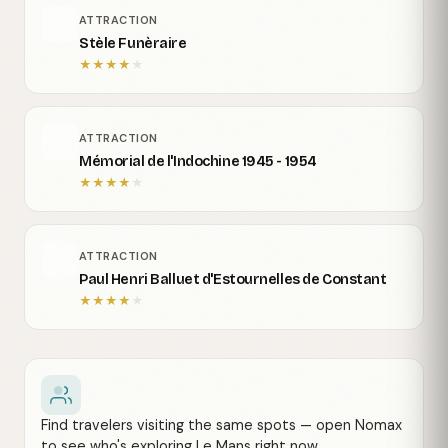
ATTRACTION
Stèle Funèraire
★
★
★
★
★
ATTRACTION
Mémorial de l'Indochine 1945 - 1954
★
★
★
★
★
ATTRACTION
Paul Henri Balluet d'Estournelles de Constant
★
★
★
★
★
Find travelers visiting the same spots — open Nomax
to see who's exploring Le Mans right now.