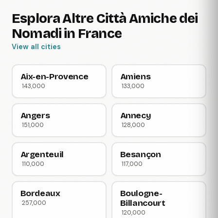
Esplora Altre Città Amiche dei
Nomadi in France
View all cities
Aix-en-Provence
Amiens
143,000
133,000
Angers
Annecy
151,000
128,000
Argenteuil
Besançon
110,000
117,000
Bordeaux
Boulogne-
Billancourt
257,000
120,000