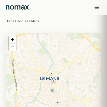
Home
Francia
Le Mans
›
›
+
−