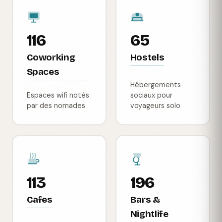
116
65
Coworking
Hostels
Spaces
Hébergements
Espaces wifi notés
sociaux pour
par des nomades
voyageurs solo
113
196
Cafes
Bars &
Nightlife