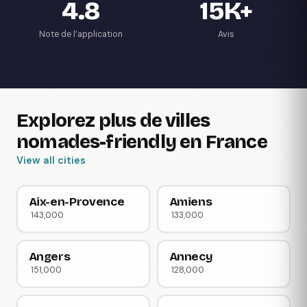
4.8
15K+
Note de l’application
Avis
Explorez plus de villes
nomades-friendly en France
View all cities
Aix-en-Provence
Amiens
143,000
133,000
Angers
Annecy
151,000
128,000