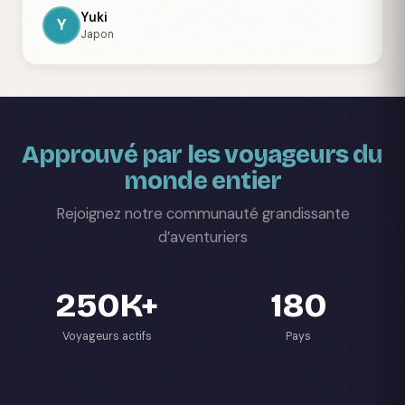
Yuki
Y
Japon
Approuvé par les voyageurs du
monde entier
Rejoignez notre communauté grandissante
d’aventuriers
250K+
180
Voyageurs actifs
Pays