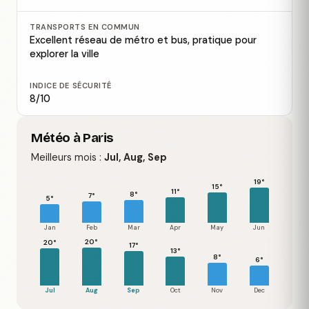
TRANSPORTS EN COMMUN
Excellent réseau de métro et bus, pratique pour
explorer la ville
INDICE DE SÉCURITÉ
8/10
Météo à Paris
Meilleurs mois :
Jul, Aug, Sep
19°
15°
11°
8°
7°
5°
Jan
Feb
Mar
Apr
May
Jun
20°
20°
17°
13°
8°
6°
Jul
Aug
Sep
Oct
Nov
Dec