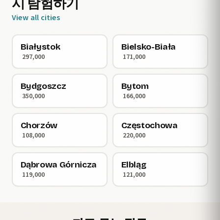
시 탐험하기
View all cities
Białystok
Bielsko-Biała
297,000
171,000
Bydgoszcz
Bytom
350,000
166,000
Chorzów
Częstochowa
108,000
220,000
Dąbrowa Górnicza
Elbląg
119,000
121,000