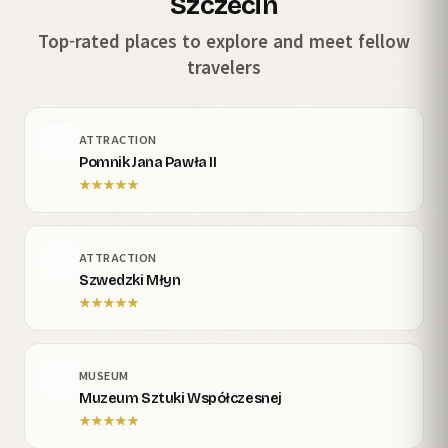
Szczecin
Top-rated places to explore and meet fellow
travelers
ATTRACTION
Pomnik Jana Pawła II
★
★
★
★
★
ATTRACTION
Szwedzki Młyn
★
★
★
★
★
MUSEUM
Muzeum Sztuki Współczesnej
★
★
★
★
★