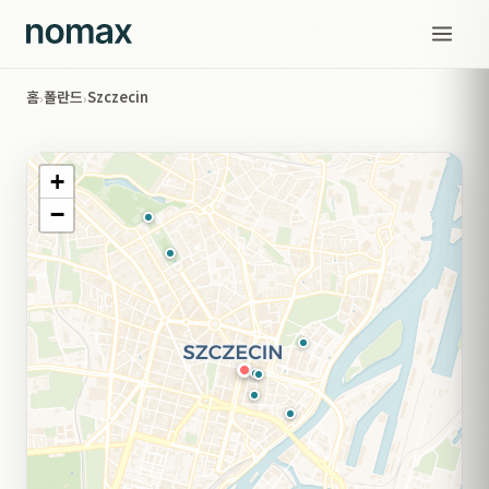
홈
폴란드
Szczecin
›
›
+
−