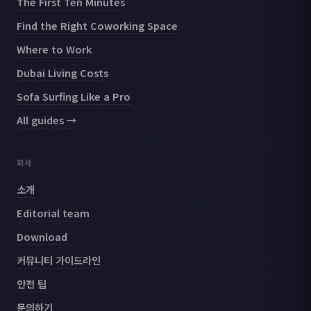
The First Ten Minutes
Find the Right Coworking Space
Where to Work
Dubai Living Costs
Sofa Surfing Like a Pro
All guides →
회사
소개
Editorial team
Download
커뮤니티 가이드라인
안전 팁
문의하기