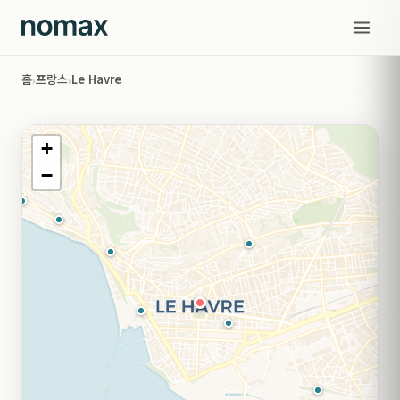
홈
프랑스
Le Havre
›
›
+
−