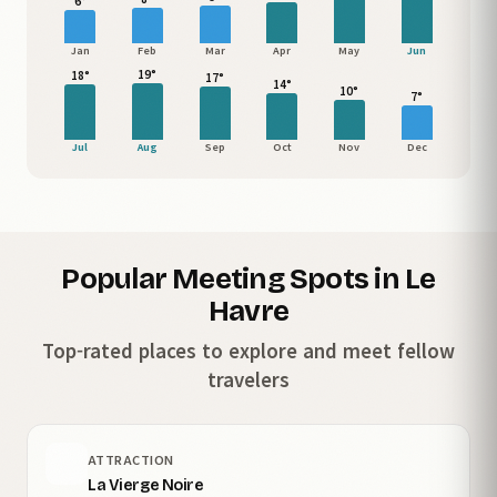
6°
Jan
Feb
Mar
Apr
May
Jun
19°
18°
17°
14°
10°
7°
Jul
Aug
Sep
Oct
Nov
Dec
Popular Meeting Spots in Le
Havre
Top-rated places to explore and meet fellow
travelers
ATTRACTION
La Vierge Noire