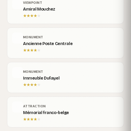
VIEWPOINT
Amiral Mouchez
★
★
★
★
★
MONUMENT
Ancienne Poste Centrale
★
★
★
★
★
MONUMENT
Immeuble Dufayel
★
★
★
★
★
ATTRACTION
Mémorial franco-belge
★
★
★
★
★