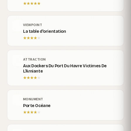
★
★
★
★
★
VIEWPOINT
La table d'orientation
★
★
★
★
★
ATTRACTION
Aux Dockers Du Port Du Havre Victimes De
L'Amiante
★
★
★
★
★
MONUMENT
Porte Océane
★
★
★
★
★