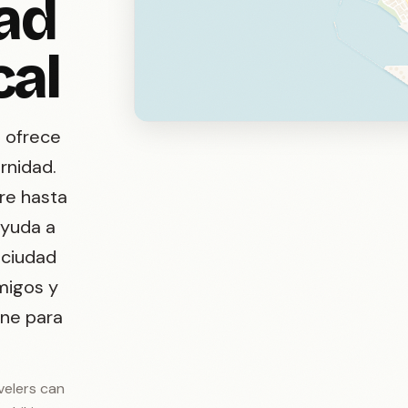
dad
cal
, ofrece
rnidad.
re hasta
ayuda a
 ciudad
migos y
ene para
avelers can