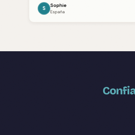
Sophie
S
España
Confia