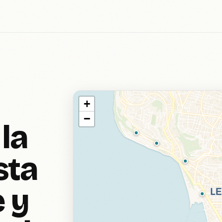
+
−
 la
sta
 y