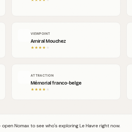
VIEWPOINT
Amiral Mouchez
★
★
★
★
★
ATTRACTION
Mémorial franco-belge
★
★
★
★
★
 — open Nomax to see who's exploring Le Havre right now.