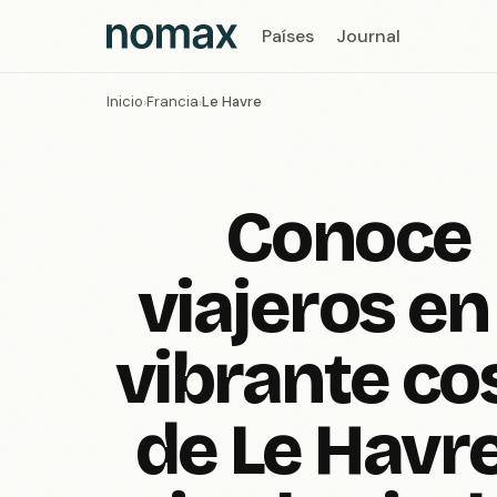
Países
Journal
Inicio
Francia
Le Havre
›
›
Conoce
viajeros en
vibrante co
de Le Havre