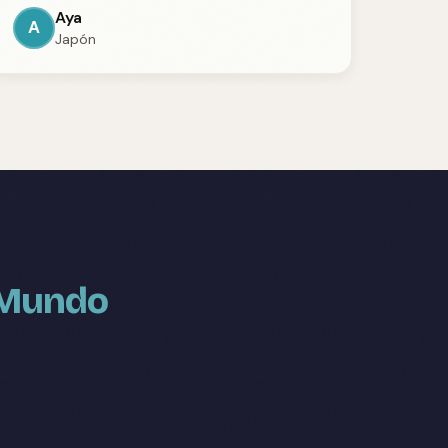
Aya
A
Japón
l Mundo