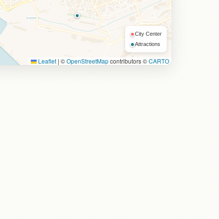
City Center
Attractions
Leaflet
|
©
OpenStreetMap
contributors ©
CARTO