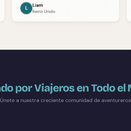
Liam
L
Reino Unido
do por Viajeros en Todo e
Únete a nuestra creciente comunidad de aventureros