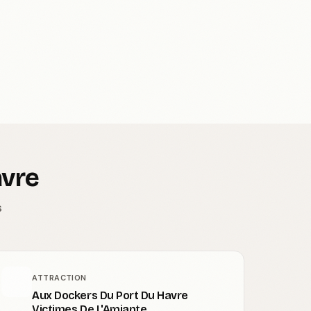
avre
s
ATTRACTION
Aux Dockers Du Port Du Havre
Victimes De L'Amiante