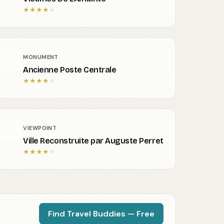
★
★
★
★
★
MONUMENT
Ancienne Poste Centrale
★
★
★
★
★
VIEWPOINT
Ville Reconstruite par Auguste Perret
★
★
★
★
★
Find Travel Buddies — Free