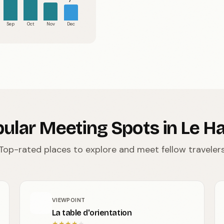
7°
Sep
Oct
Nov
Dec
ular Meeting Spots in Le H
Top-rated places to explore and meet fellow traveler
VIEWPOINT
La table d'orientation
★
★
★
★
★