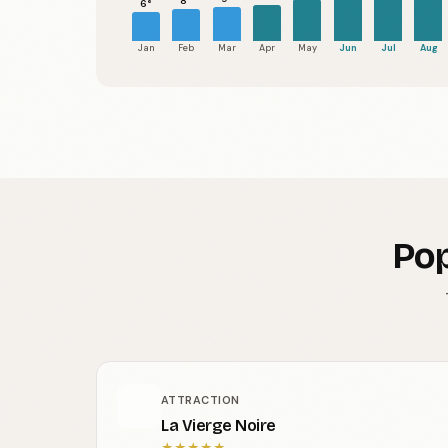
8°
6°
Jan
Feb
Mar
Apr
May
Jun
Jul
Aug
Pop
ATTRACTION
La Vierge Noire
★
★
★
★
★