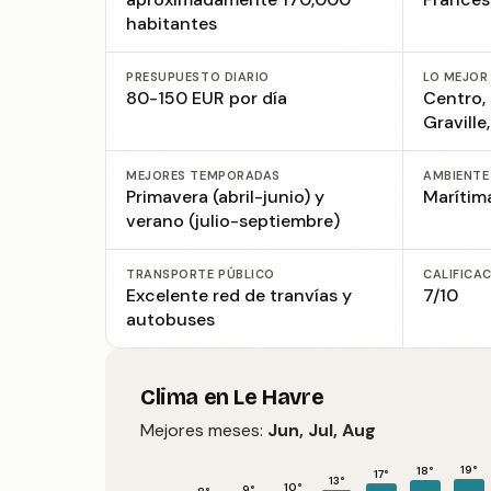
habitantes
PRESUPUESTO DIARIO
LO MEJOR
80-150 EUR por día
Centro, 
Graville
MEJORES TEMPORADAS
AMBIENTE
Primavera (abril-junio) y
Marítim
verano (julio-septiembre)
TRANSPORTE PÚBLICO
CALIFICA
Excelente red de tranvías y
7/10
autobuses
Clima en Le Havre
Mejores meses:
Jun, Jul, Aug
19°
18°
17°
13°
10°
9°