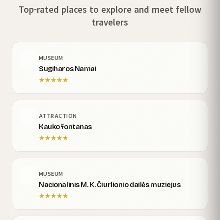
Top-rated places to explore and meet fellow
travelers
MUSEUM
Sugiharos Namai
★
★
★
★
★
ATTRACTION
Kauko fontanas
★
★
★
★
★
MUSEUM
Nacionalinis M. K. Čiurlionio dailės muziejus
★
★
★
★
★