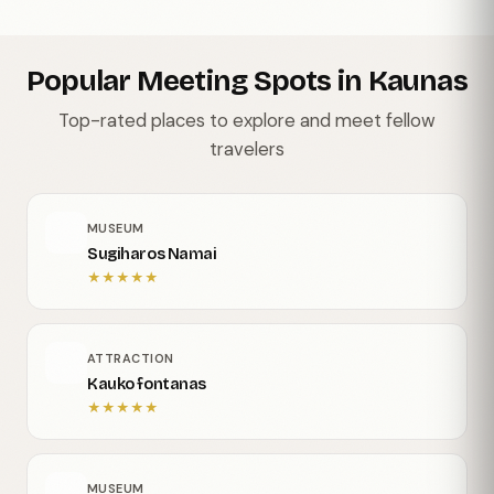
Popular Meeting Spots in Kaunas
Top-rated places to explore and meet fellow
travelers
MUSEUM
Sugiharos Namai
★
★
★
★
★
ATTRACTION
Kauko fontanas
★
★
★
★
★
MUSEUM