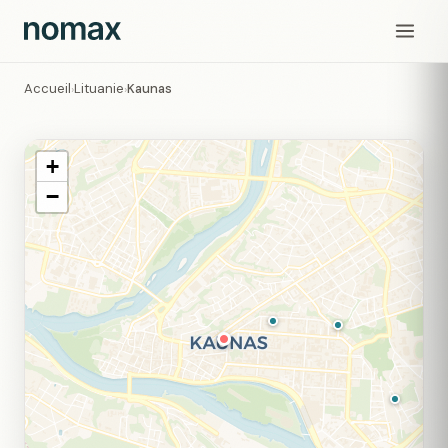
Accueil
Lituanie
Kaunas
›
›
+
−