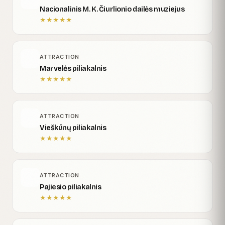
Nacionalinis M. K. Čiurlionio dailės muziejus
★
★
★
★
★
ATTRACTION
Marvelės piliakalnis
★
★
★
★
★
ATTRACTION
Vieškūnų piliakalnis
★
★
★
★
★
ATTRACTION
Pajiesio piliakalnis
★
★
★
★
★