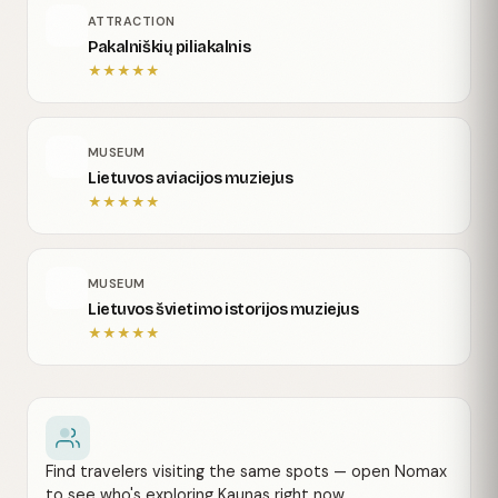
ATTRACTION
Pakalniškių piliakalnis
★
★
★
★
★
MUSEUM
Lietuvos aviacijos muziejus
★
★
★
★
★
MUSEUM
Lietuvos švietimo istorijos muziejus
★
★
★
★
★
Find travelers visiting the same spots — open Nomax
to see who's exploring Kaunas right now.