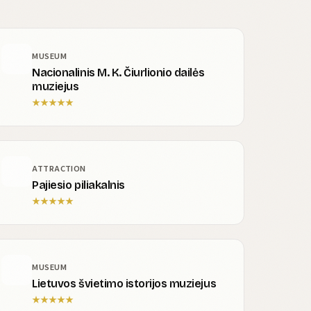
MUSEUM
Nacionalinis M. K. Čiurlionio dailės
muziejus
★
★
★
★
★
ATTRACTION
Pajiesio piliakalnis
★
★
★
★
★
MUSEUM
Lietuvos švietimo istorijos muziejus
★
★
★
★
★