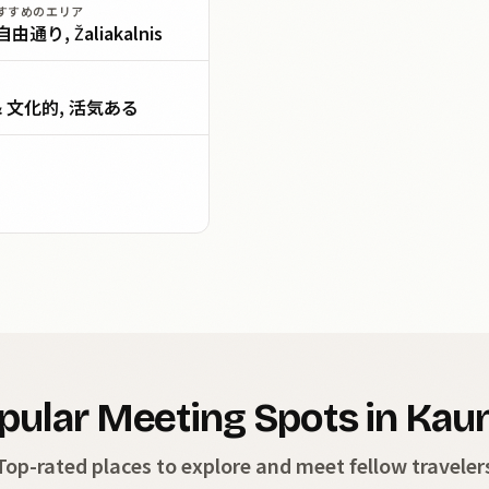
すすめのエリア
由通り, Žaliakalnis
& 文化的, 活気ある
pular Meeting Spots in Kau
Top-rated places to explore and meet fellow traveler