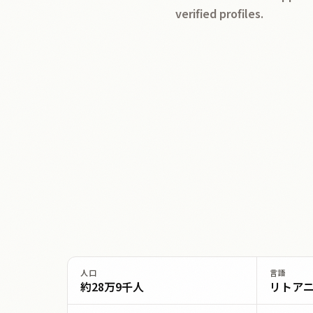
verified profiles.
人口
言語
約28万9千人
リトアニ