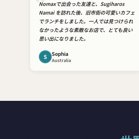
“
Nomaxで出会った友達と、Sugiharos
Namai を訪れた後、旧市街の可愛いカフェ
でランチをしました。一人では見つけられ
なかったような素敵なお店で、とても良い
思い出になりました。
Sophia
S
Australia