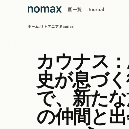
国一覧
Journal
ホーム
リトアニア
Kaunas
›
›
カウナス：
史が息づく
で、新たな
の仲間と出