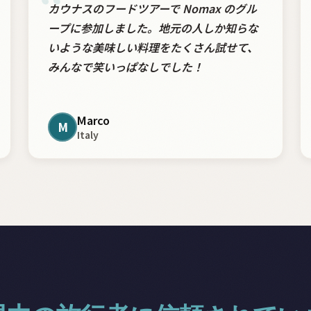
“
カウナスのフードツアーで Nomax のグル
ープに参加しました。地元の人しか知らな
いような美味しい料理をたくさん試せて、
みんなで笑いっぱなしでした！
Marco
M
Italy