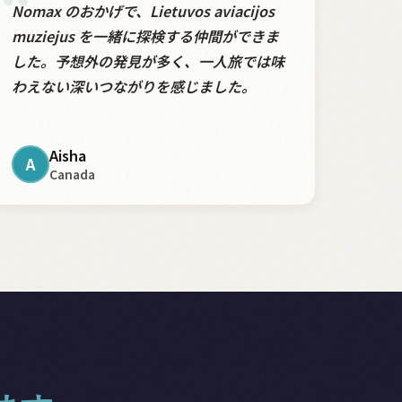
“
Nomax のおかげで、Lietuvos aviacijos
muziejus を一緒に探検する仲間ができま
した。予想外の発見が多く、一人旅では味
わえない深いつながりを感じました。
Aisha
A
Canada