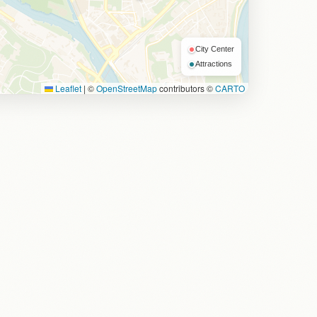
City Center
Attractions
Leaflet
|
©
OpenStreetMap
contributors ©
CARTO