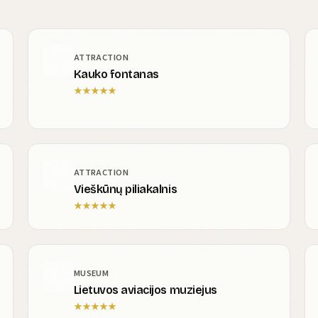
ATTRACTION
Kauko fontanas
★
★
★
★
★
ATTRACTION
Vieškūnų piliakalnis
★
★
★
★
★
MUSEUM
Lietuvos aviacijos muziejus
★
★
★
★
★