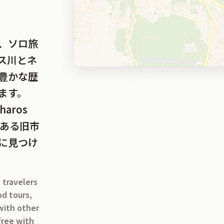
、ソロ旅
ス川とネ
豊かな歴
ます。
aros
気ある旧市
に見つけ
 travelers
od tours,
 with other
 free with