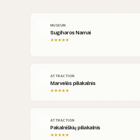
MUSEUM
Sugiharos Namai
★
★
★
★
★
ATTRACTION
Marvelės piliakalnis
★
★
★
★
★
ATTRACTION
Pakalniškių piliakalnis
★
★
★
★
★