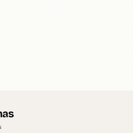
nas
s