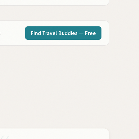
Find Travel Buddies — Free
.