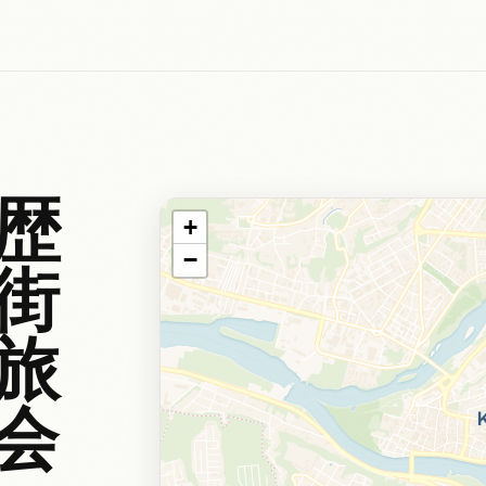
歴
+
−
街
旅
会