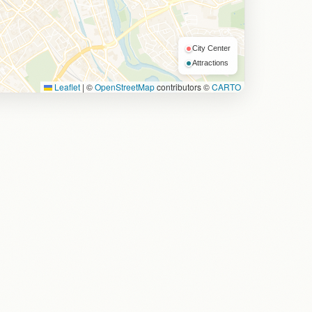
City Center
Attractions
Leaflet
|
©
OpenStreetMap
contributors ©
CARTO