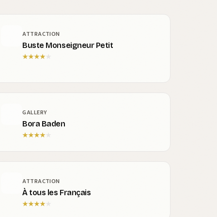
ATTRACTION
Buste Monseigneur Petit
★
★
★
★
★
GALLERY
Bora Baden
★
★
★
★
★
ATTRACTION
À tous les Français
★
★
★
★
★