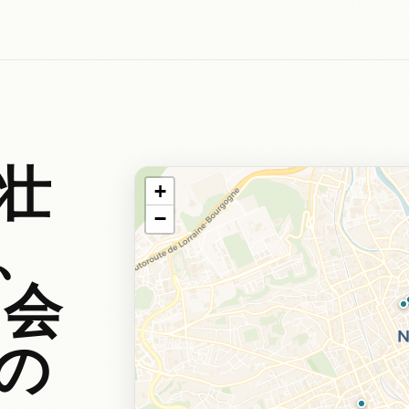
壮
+
−
、
出会
の