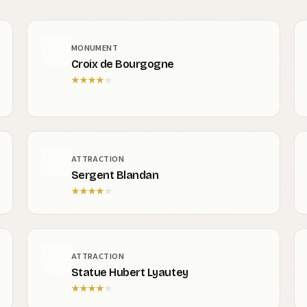
MONUMENT
Croix de Bourgogne
★
★
★
★
★
ATTRACTION
Sergent Blandan
★
★
★
★
★
ATTRACTION
Statue Hubert Lyautey
★
★
★
★
★