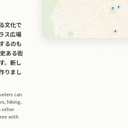
る文化で
ラス広場
するのも
歴史ある街
す。新し
作りまし
avelers can
rs, hiking,
h other
free with