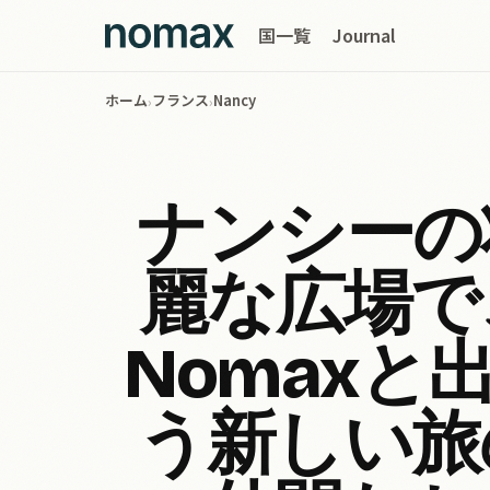
国一覧
Journal
ホーム
フランス
Nancy
›
›
ナンシーの
麗な広場で
Nomaxと
う新しい旅