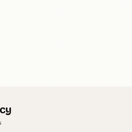
ncy
s