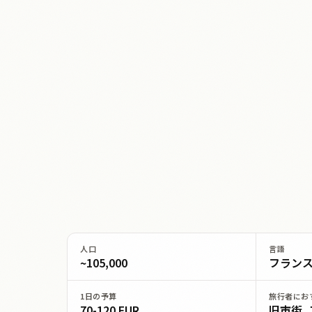
人口
言語
~105,000
フラン
1日の予算
旅行者にお
70-120 EUR
旧市街,