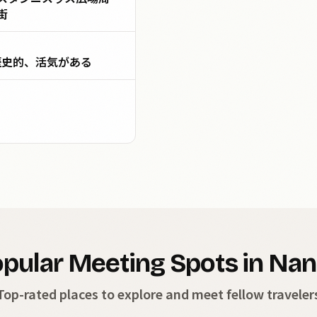
街
歴史的、活気がある
pular Meeting Spots in Na
Top-rated places to explore and meet fellow traveler