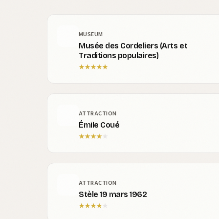
MUSEUM
Musée des Cordeliers (Arts et
Traditions populaires)
★
★
★
★
★
ATTRACTION
Émile Coué
★
★
★
★
★
ATTRACTION
Stèle 19 mars 1962
★
★
★
★
★