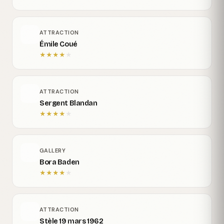
ATTRACTION
Émile Coué
★
★
★
★
★
ATTRACTION
Sergent Blandan
★
★
★
★
★
GALLERY
Bora Baden
★
★
★
★
★
ATTRACTION
Stèle 19 mars 1962