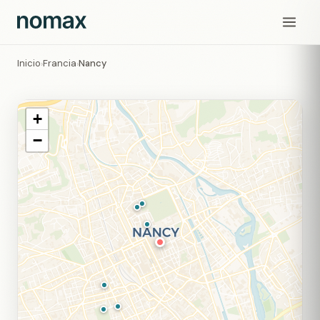
Inicio
Francia
Nancy
›
›
+
−