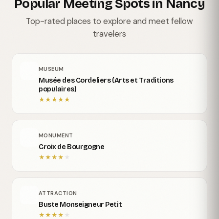
Popular Meeting Spots in Nancy
Top-rated places to explore and meet fellow
travelers
MUSEUM
Musée des Cordeliers (Arts et Traditions
populaires)
★
★
★
★
★
MONUMENT
Croix de Bourgogne
★
★
★
★
★
ATTRACTION
Buste Monseigneur Petit
★
★
★
★
★