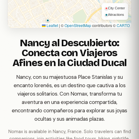
City Center
Attractions
Leaflet
|
©
OpenStreetMap
contributors ©
CARTO
Nancy al Descubierto:
Conecta con Viajeros
Afines en la Ciudad Ducal
Nancy, con su majestuosa Place Stanislas y su
encanto lorenés, es un destino que cautiva a los
viajeros solitarios. Con Nomax, transforma tu
aventura en una experiencia compartida,
encontrando compañeros para explorar sus joyas
ocultas y sus animadas plazas.
Nomax is available in Nancy, France. Solo travelers can find
companions, join activities like food tours, hiking, nightlife,