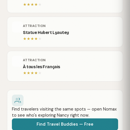
★
★
★
★
★
ATTRACTION
Statue Hubert Lyautey
★
★
★
★
★
ATTRACTION
À tous les Français
★
★
★
★
★
Find travelers visiting the same spots — open Nomax
to see who's exploring Nancy right now.
Find Travel Buddies — Free