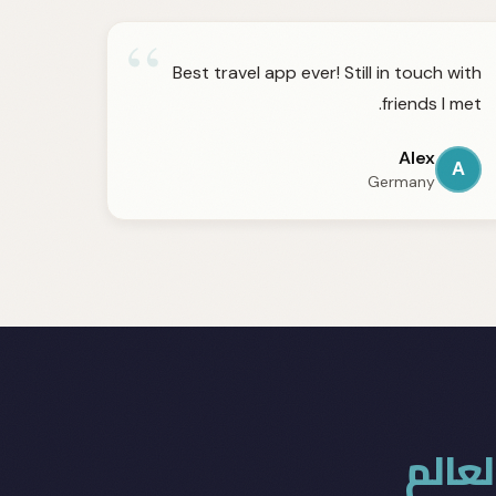
“
Best travel app ever! Still in touch with
friends I met.
Alex
A
Germany
عالم