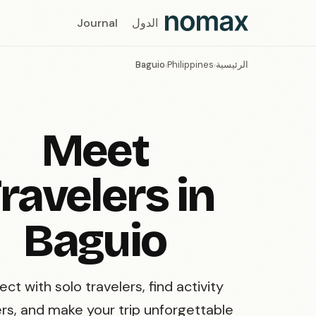
الدول
Journal
الرئيسية
Philippines
Baguio
›
›
Meet
ravelers in
Baguio
ct with solo travelers, find activity
rs, and make your trip unforgettable.