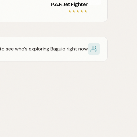
P.A.F. Jet Fighter
★
★
★
★
★
o see who's exploring Baguio right now.