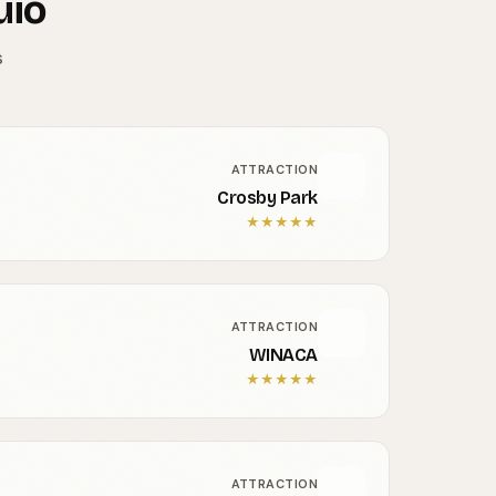
uio
s
ATTRACTION
Crosby Park
★
★
★
★
★
ATTRACTION
WINACA
★
★
★
★
★
ATTRACTION