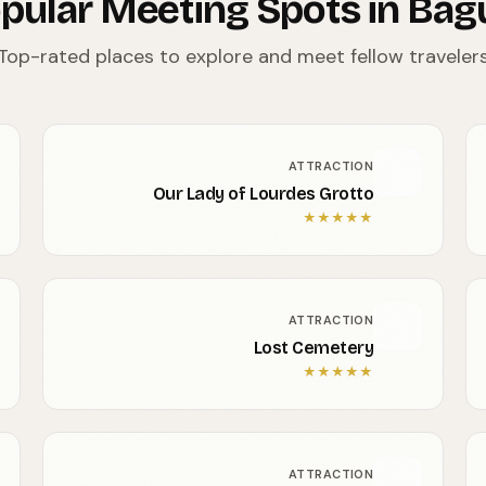
pular Meeting Spots in Bag
Top-rated places to explore and meet fellow traveler
ATTRACTION
Our Lady of Lourdes Grotto
★
★
★
★
★
ATTRACTION
Lost Cemetery
★
★
★
★
★
ATTRACTION