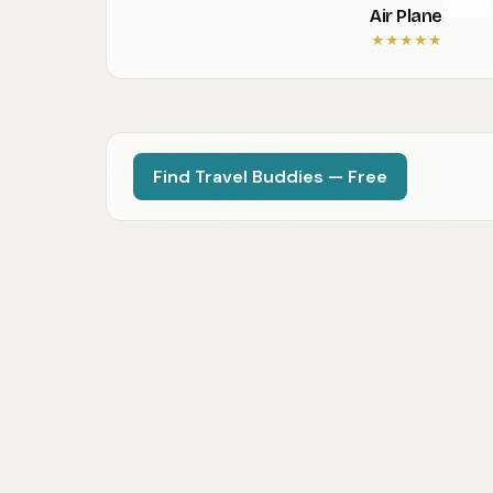
Air Plane
★
★
★
★
★
Find Travel Buddies — Free