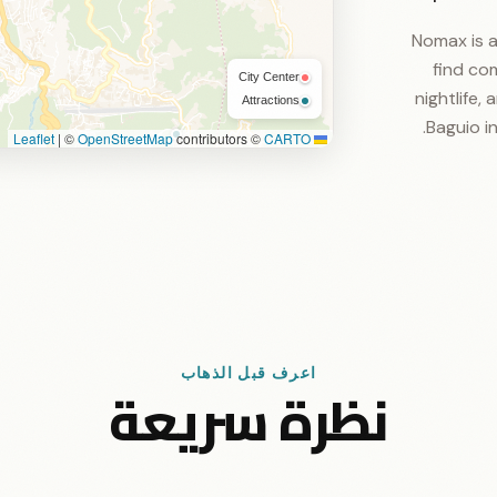
Nomax is av
find com
City Center
nightlife,
Attractions
Baguio in
|
©
OpenStreetMap
contributors ©
CARTO
Leaflet
اعرف قبل الذهاب
نظرة سريعة