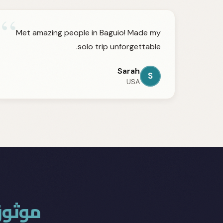
“
Met amazing people in Baguio! Made my
solo trip unforgettable.
Sarah
S
USA
موثوق