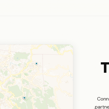
T
Conne
partne