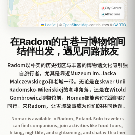
City Center
Attractions
Leaflet
|
©
OpenStreetMap
contributors ©
CARTO
在Radom的古巷与博物馆间
结伴出发，遇见同路旅友
Radom以朴实的历史街区与丰富的博物馆文化吸引独
自旅行者，尤其是靠近Muzeum im. Jacka
Malczewskiego和老城一带。无论是在skwer Unii
Radomsko-Wileńskiej的咖啡角落，还是在Witold
Gombrowicz博物馆前，Nomax都能帮你找到同好
同行。来Radom，让古城故事成为你们的共同话题。
Nomax is available in Radom, Poland. Solo travelers
can find companions, join activities like food tours,
hiking, nightlife, and sightseeing, and chat with other