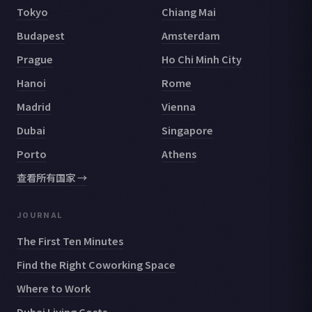
Tokyo
Chiang Mai
Budapest
Amsterdam
Prague
Ho Chi Minh City
Hanoi
Rome
Madrid
Vienna
Dubai
Singapore
Porto
Athens
查看所有国家 →
JOURNAL
The First Ten Minutes
Find the Right Coworking Space
Where to Work
Dubai Living Costs