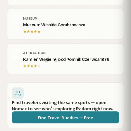
MUSEUM
Muzeum Witolda Gombrowicza
★
★
★
★
★
ATTRACTION
Kamień Węgielny pod Pomnik Czerwca 1976
★
★
★
★
★
Find travelers visiting the same spots — open
Nomax to see who's exploring Radom right now.
Find Travel Buddies — Free