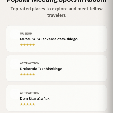
Top-rated places to explore and meet fellow
travelers
MUSEUM
Muzeum im. Jacka Malczewskiego
★
★
★
★
★
ATTRACTION
Drukarnia Trzebińskiego
★
★
★
★
★
ATTRACTION
Dom Starościński
★
★
★
★
★