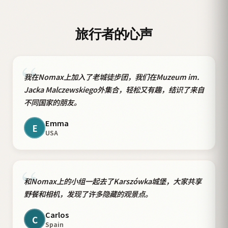
旅行者的心声
“
我在Nomax上加入了老城徒步团，我们在Muzeum im.
Jacka Malczewskiego外集合，轻松又有趣，结识了来自
不同国家的朋友。
Emma
E
USA
“
和Nomax上的小组一起去了Karszówka城堡，大家共享
野餐和相机，发现了许多隐藏的观景点。
Carlos
C
Spain