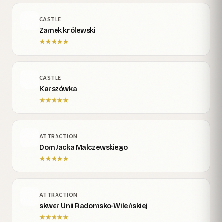
CASTLE
Zamek królewski
★
★
★
★
★
CASTLE
Karszówka
★
★
★
★
★
ATTRACTION
Dom Jacka Malczewskiego
★
★
★
★
★
ATTRACTION
skwer Unii Radomsko-Wileńskiej
★
★
★
★
★