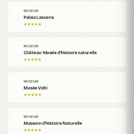
MUSEUM
Palais Lascaris
★
★
★
★
★
MUSEUM
Château-Musée d'Histoire naturelle
★
★
★
★
★
MUSEUM
Musée Volti
★
★
★
★
★
MUSEUM
Museum d'Histoire Naturelle
★
★
★
★
★