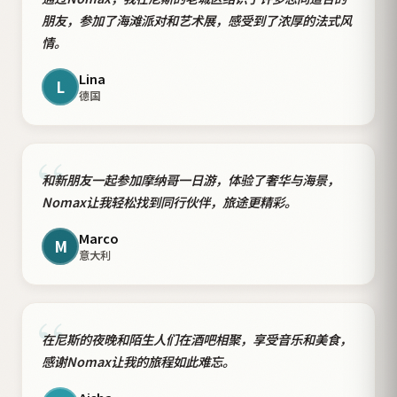
“
朋友，参加了海滩派对和艺术展，感受到了浓厚的法式风
情。
Lina
L
德国
“
和新朋友一起参加摩纳哥一日游，体验了奢华与海景，
Nomax让我轻松找到同行伙伴，旅途更精彩。
Marco
M
意大利
“
在尼斯的夜晚和陌生人们在酒吧相聚，享受音乐和美食，
感谢Nomax让我的旅程如此难忘。