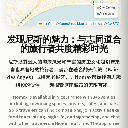
City Center
Attractions
Leaflet
|
©
OpenStreetMap
contributors ©
CARTO
发现尼斯的魅力：与志同道合
的旅行者共度精彩时光
尼斯以其迷人的海滨风光和丰富的历史文化吸引着来
自世界各地的旅行者。漫步在著名的天使湾（Baie
des Anges）或探索老城区，让Nomax帮你找到志趣
相投的伙伴，一起探索这座城市的无限可能。
Nomax is available in Nice, France with 346 venues
including coworking spaces, hostels, cafes, and bars.
Solo travelers can find companions, join activities like
food tours, hiking, nightlife, and sightseeing, and chat
with other travelers in Nice in real time. The app is free