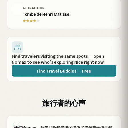
ATTRACTION
Tombe de Henri Matisse
★
★
★
★
★
Find travelers visiting the same spots — open
Nomax to see who's exploring Nice right now.
Find Travel Buddies — Free
旅行者的心声
通过Nomax，我在尼斯的老城区结识了许多志同道合的