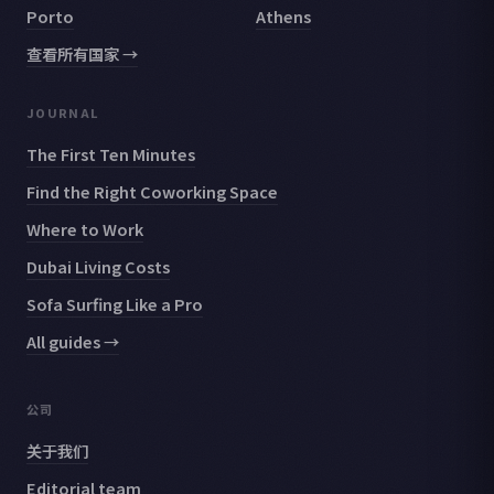
Porto
Athens
查看所有国家 →
JOURNAL
The First Ten Minutes
Find the Right Coworking Space
Where to Work
Dubai Living Costs
Sofa Surfing Like a Pro
All guides →
公司
关于我们
Editorial team