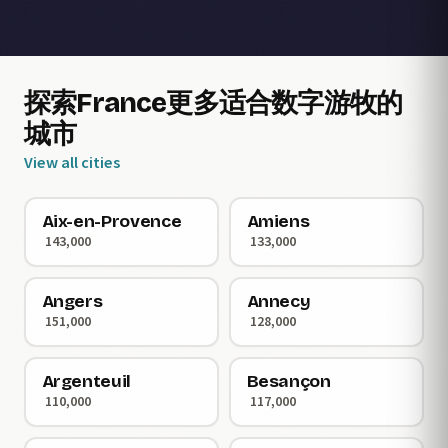
探索France更多适合数字游牧的
城市
View all cities
Aix-en-Provence
Amiens
143,000
133,000
Angers
Annecy
151,000
128,000
Argenteuil
Besançon
110,000
117,000