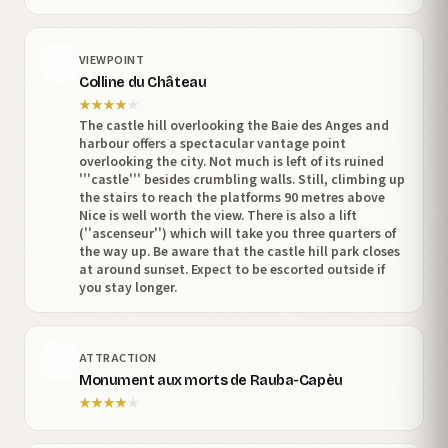
VIEWPOINT
Colline du Château
★
★
★
★
★
The castle hill overlooking the Baie des Anges and
harbour offers a spectacular vantage point
overlooking the city. Not much is left of its ruined
'''castle''' besides crumbling walls. Still, climbing up
the stairs to reach the platforms 90 metres above
Nice is well worth the view. There is also a lift
(''ascenseur'') which will take you three quarters of
the way up. Be aware that the castle hill park closes
at around sunset. Expect to be escorted outside if
you stay longer.
ATTRACTION
Monument aux morts de Rauba-Capèu
★
★
★
★
★