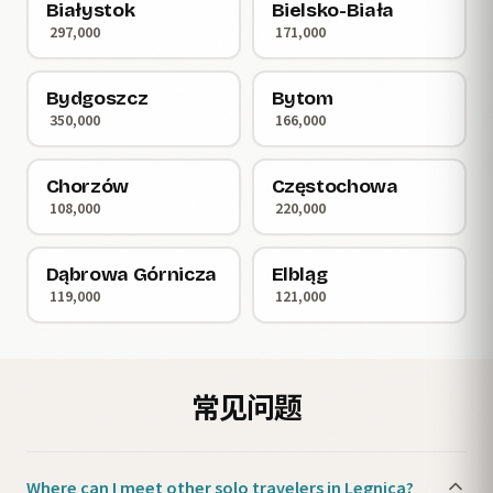
Białystok
Bielsko-Biała
297,000
171,000
Bydgoszcz
Bytom
350,000
166,000
Chorzów
Częstochowa
108,000
220,000
Dąbrowa Górnicza
Elbląg
119,000
121,000
常见问题
Where can I meet other solo travelers in Legnica?