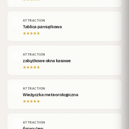
ATTRACTION
Tablica pamiątkowa
★
★
★
★
★
ATTRACTION
zabytkowe okna kasowe
★
★
★
★
★
ATTRACTION
Wieżyczka meteorologiczna
★
★
★
★
★
ATTRACTION
Śpiący lew