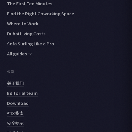
The First Ten Minutes
Find the Right Coworking Space
Where to Work
Dubai Living Costs
Sofa Surfing Like a Pro
All guides →
公司
关于我们
Editorial team
Download
社区指南
安全提示