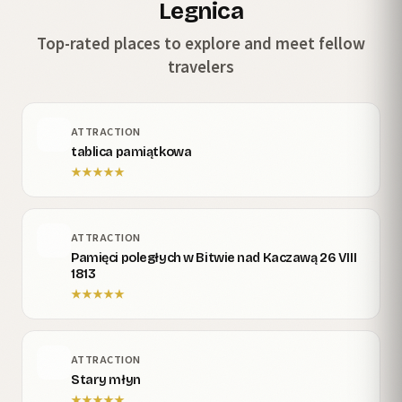
Legnica
Top-rated places to explore and meet fellow
travelers
ATTRACTION
tablica pamiątkowa
★
★
★
★
★
ATTRACTION
Pamięci poległych w Bitwie nad Kaczawą 26 VIII
1813
★
★
★
★
★
ATTRACTION
Stary młyn
★
★
★
★
★