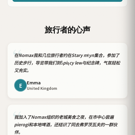
旅行者的心声
“
在Nomax我和几位旅行者约在Stary młyn集合，参加了
历史步行，导览带我们到Śpiący lew与纪念碑，气氛轻松
又充实。
Emma
E
United Kingdom
“
我加入了Nomax组织的老城美食之夜，在市中心尝遍
pierogi和本地啤酒，还结识了同去弗罗茨瓦夫的一群伙
伴。