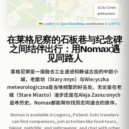
City Center
Attractions
Leaflet
|
©
OpenStreetMap
contributors ©
CARTO
在莱格尼察的石板巷与纪念碑
之间结伴出行：用Nomax遇
见同路人
莱格尼察是一座融合工业遗迹和静谧古街的中欧小
城，老磨坊（Stary młyn）与Wieżyczka
meteorologiczna是当地相聚的好去处。无论是在老
城（Stare Miasto）漫步还是在Aleja Zasłużonych
追寻历史，Nomax都能帮你找到志同道合的旅伴。
Nomax is available in Legnica, Poland. Solo travelers
can find companions, join activities like food tours,
hiking, nightlife, and sightseeing, and chat with other