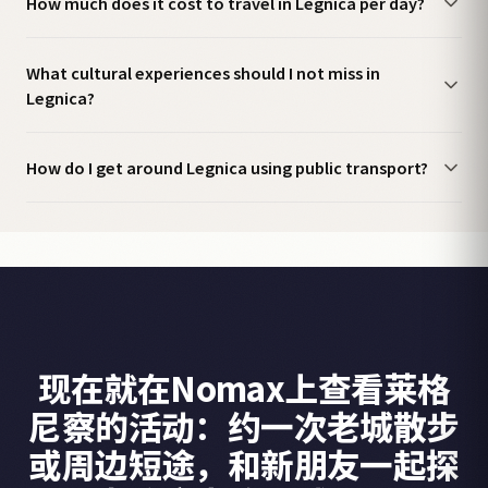
How much does it cost to travel in Legnica per day?
What cultural experiences should I not miss in
Legnica?
How do I get around Legnica using public transport?
现在就在Nomax上查看莱格
尼察的活动：约一次老城散步
或周边短途，和新朋友一起探