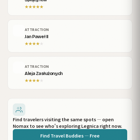
★
★
★
★
★
ATTRACTION
Jan Paweł II
★
★
★
★
★
ATTRACTION
Aleja Zasłużonych
★
★
★
★
★
Find travelers visiting the same spots — open
Nomax to see who's exploring Legnica right now.
Find Travel Buddies — Free