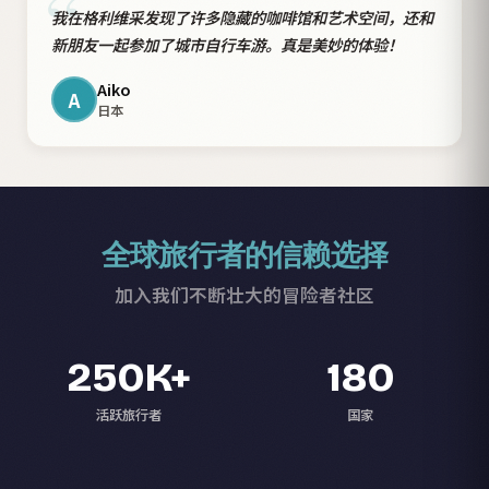
“
我在格利维采发现了许多隐藏的咖啡馆和艺术空间，还和
新朋友一起参加了城市自行车游。真是美妙的体验！
Aiko
A
日本
全球旅行者的信赖选择
加入我们不断壮大的冒险者社区
250K+
180
活跃旅行者
国家