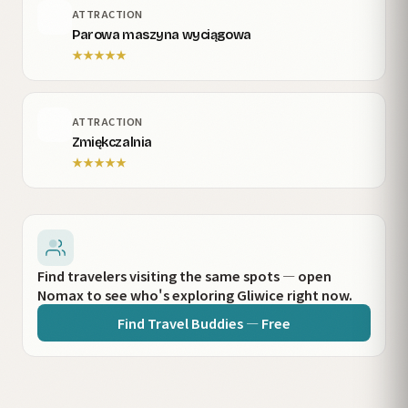
ATTRACTION
Parowa maszyna wyciągowa
★
★
★
★
★
ATTRACTION
Zmiękczalnia
★
★
★
★
★
Find travelers visiting the same spots — open
Nomax to see who's exploring Gliwice right now.
Find Travel Buddies — Free