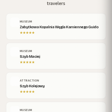
travelers
MUSEUM
Zabytkowa Kopalnia Węgla Kamiennego Guido
★
★
★
★
★
MUSEUM
Szyb Maciej
★
★
★
★
★
ATTRACTION
Szyb Kolejowy
★
★
★
★
★
MUSEUM