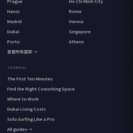
Prague
Ho Chi Minh City
Hanoi
Rome
Madrid
Vienna
Dubai
Singapore
Porto
Athens
查看所有国家 →
JOURNAL
The First Ten Minutes
Find the Right Coworking Space
Where to Work
Dubai Living Costs
Sofa Surfing Like a Pro
All guides →