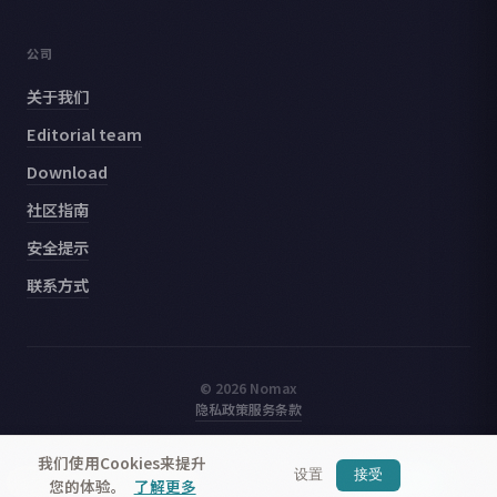
公司
关于我们
Editorial team
Download
社区指南
安全提示
联系方式
© 2026 Nomax
隐私政策
服务条款
我们使用Cookies来提升
设置
接受
Nomax
— 结识附近的旅行者
获取应用
您的体验。
了解更多