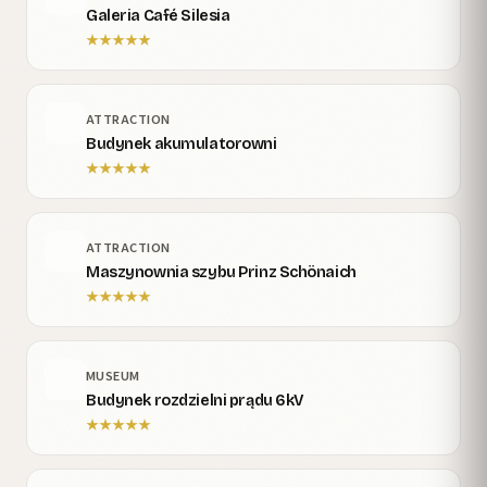
Galeria Café Silesia
★
★
★
★
★
ATTRACTION
Budynek akumulatorowni
★
★
★
★
★
ATTRACTION
Maszynownia szybu Prinz Schönaich
★
★
★
★
★
MUSEUM
Budynek rozdzielni prądu 6kV
★
★
★
★
★