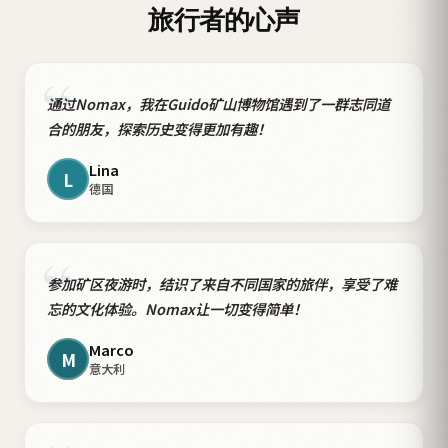
旅行者的心声
“
通过Nomax，我在Guido矿山博物馆遇到了一群志同道
合的朋友，探索历史变得更加有趣！
Lina
L
德国
“
参加矿区夜游时，结识了来自不同国家的旅伴，享受了难
忘的文化体验。Nomax让一切变得简单！
Marco
M
意大利