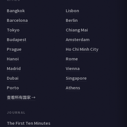
Bangkok
Lisbon
Barcelona
Berlin
Tokyo
Chiang Mai
Budapest
Amsterdam
Prague
Ho Chi Minh City
Hanoi
Rome
Madrid
Vienna
Dubai
Singapore
Porto
Athens
查看所有国家 →
JOURNAL
The First Ten Minutes