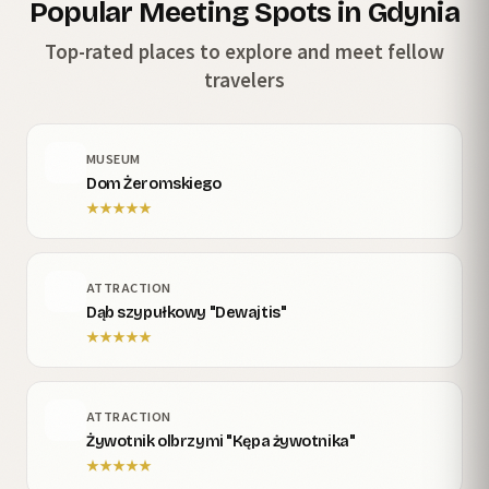
Popular Meeting Spots in Gdynia
Top-rated places to explore and meet fellow
travelers
MUSEUM
Dom Żeromskiego
★
★
★
★
★
ATTRACTION
Dąb szypułkowy "Dewajtis"
★
★
★
★
★
ATTRACTION
Żywotnik olbrzymi "Kępa żywotnika"
★
★
★
★
★