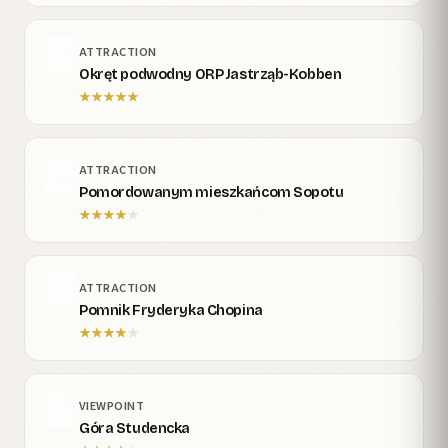
ATTRACTION
Okręt podwodny ORP Jastrząb-Kobben
★
★
★
★
★
ATTRACTION
Pomordowanym mieszkańcom Sopotu
★
★
★
★
★
ATTRACTION
Pomnik Fryderyka Chopina
★
★
★
★
★
VIEWPOINT
Góra Studencka