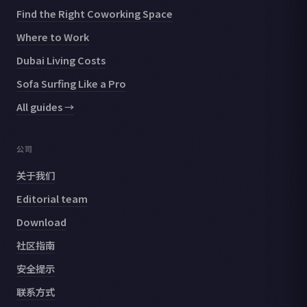
Find the Right Coworking Space
Where to Work
Dubai Living Costs
Sofa Surfing Like a Pro
All guides →
公司
关于我们
Editorial team
Download
社区指南
安全提示
联系方式