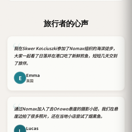
旅行者的心声
“
我在Skwer Kościuszki参加了Nomax组织的海滨徒步，
大家一起看了日落并在港口吃了新鲜煎鱼，短短几天交到
了旅伴。
Emma
E
英国
“
通过Nomax加入了去Orłowo悬崖的摄影小团，我们在悬
崖边拍了很多照片，还在当地小店尝试了烟熏鱼。
Lucas
L