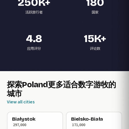
250K+
180
活跃旅行者
国家
4.8
15K+
应用评分
评论数
探索Poland更多适合数字游牧的
城市
View all cities
Białystok
Bielsko-Biała
297,000
171,000