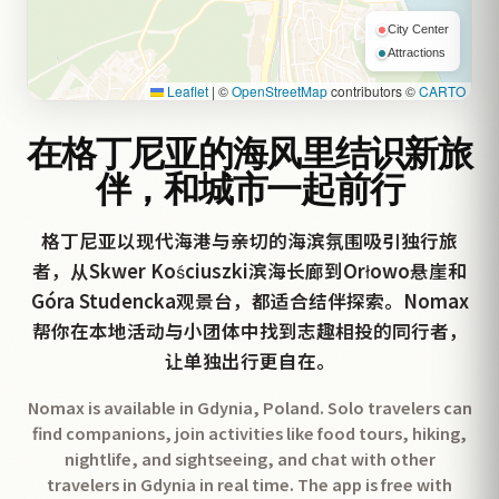
City Center
Attractions
Leaflet
|
©
OpenStreetMap
contributors ©
CARTO
在格丁尼亚的海风里结识新旅
伴，和城市一起前行
格丁尼亚以现代海港与亲切的海滨氛围吸引独行旅
者，从Skwer Kościuszki滨海长廊到Orłowo悬崖和
Góra Studencka观景台，都适合结伴探索。Nomax
帮你在本地活动与小团体中找到志趣相投的同行者，
让单独出行更自在。
Nomax is available in Gdynia, Poland. Solo travelers can
find companions, join activities like food tours, hiking,
nightlife, and sightseeing, and chat with other
travelers in Gdynia in real time. The app is free with