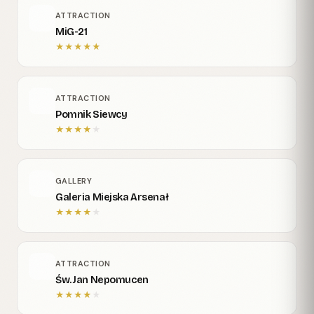
ATTRACTION
MiG-21
★
★
★
★
★
ATTRACTION
Pomnik Siewcy
★
★
★
★
★
GALLERY
Galeria Miejska Arsenał
★
★
★
★
★
ATTRACTION
Św. Jan Nepomucen
★
★
★
★
★