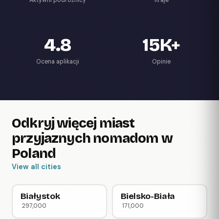
4.8
15K+
Ocena aplikacji
Opinie
Odkryj więcej miast
przyjaznych nomadom w
Poland
View all cities
Białystok
Bielsko-Biała
297,000
171,000