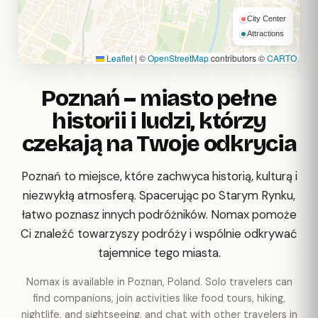
City Center
Attractions
Leaflet
|
©
OpenStreetMap
contributors ©
CARTO
Poznań – miasto pełne
historii i ludzi, którzy
czekają na Twoje odkrycia
Poznań to miejsce, które zachwyca historią, kulturą i
niezwykłą atmosferą. Spacerując po Starym Rynku,
łatwo poznasz innych podróżników. Nomax pomoże
Ci znaleźć towarzyszy podróży i wspólnie odkrywać
tajemnice tego miasta.
Nomax is available in Poznan, Poland. Solo travelers can
find companions, join activities like food tours, hiking,
nightlife, and sightseeing, and chat with other travelers in