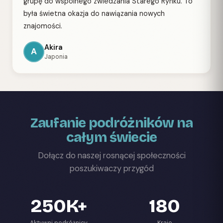
grupę do wspólnego zwiedzania Starego Rynku. To
była świetna okazja do nawiązania nowych
znajomości.
Akira
A
Japonia
Zaufanie podróżników na
całym świecie
Dołącz do naszej rosnącej społeczności
poszukiwaczy przygód
250K+
180
Aktywni podróżnicy
Kraje