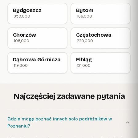
Bydgoszcz
Bytom
350,000
166,000
Chorzów
Częstochowa
108,000
220,000
Dąbrowa Górnicza
Elbląg
119,000
121,000
Najczęściej zadawane pytania
Gdzie mogę poznać innych solo podróżników w
Poznaniu?