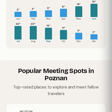
19°
14°
8°
5°
3°
2°
Jan
Feb
Mar
Apr
May
Jun
20°
20°
16°
11°
5°
2°
Jul
Aug
Sep
Oct
Nov
Dec
Popular Meeting Spots in
Poznan
Top-rated places to explore and meet fellow
travelers
MUSEUM