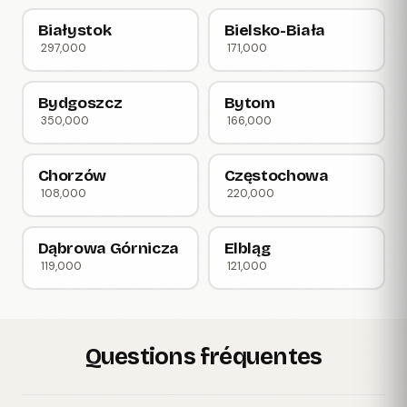
Białystok
Bielsko-Biała
297,000
171,000
Bydgoszcz
Bytom
350,000
166,000
Chorzów
Częstochowa
108,000
220,000
Dąbrowa Górnicza
Elbląg
119,000
121,000
Questions fréquentes