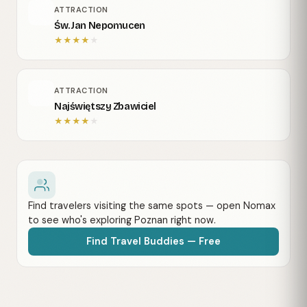
ATTRACTION
Św. Jan Nepomucen
★
★
★
★
★
ATTRACTION
Najświętszy Zbawiciel
★
★
★
★
★
Find travelers visiting the same spots — open Nomax
to see who's exploring Poznan right now.
Find Travel Buddies — Free