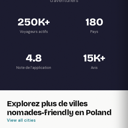
d’aventuriers
250K+
180
Voyageurs actifs
Pays
4.8
15K+
Note de l’application
Avis
Explorez plus de villes
nomades-friendly en Poland
View all cities