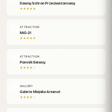
Dawny Schron Przeciwatomowy
★
★
★
★
★
ATTRACTION
MiG-21
★
★
★
★
★
ATTRACTION
Pomnik Siewcy
★
★
★
★
★
GALLERY
Galeria Miejska Arsenał
★
★
★
★
★