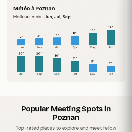
Météo à Poznan
Meilleurs mois :
Jun, Jul, Sep
19°
14°
8°
5°
3°
2°
Jan
Feb
Mar
Apr
May
Jun
20°
20°
16°
11°
5°
2°
Jul
Aug
Sep
Oct
Nov
Dec
Popular Meeting Spots in
Poznan
Top-rated places to explore and meet fellow