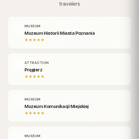
travelers
MUSEUM
Muzeum Historii Miasta Poznania
★
★
★
★
★
ATTRACTION
Pręgierz
★
★
★
★
★
MUSEUM
Muzeum Komunikacji Miejskiej
★
★
★
★
★
MUSEUM