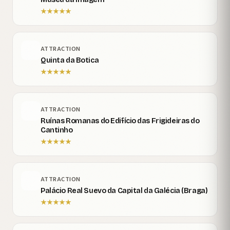
★
★
★
★
★
ATTRACTION
Quinta da Botica
★
★
★
★
★
ATTRACTION
Ruínas Romanas do Edifício das Frigideiras do
Cantinho
★
★
★
★
★
ATTRACTION
Palácio Real Suevo da Capital da Galécia (Braga)
★
★
★
★
★