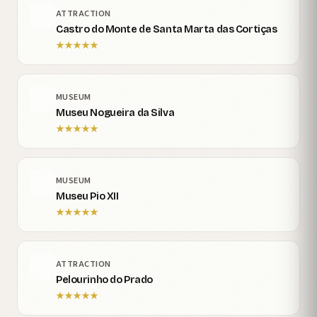
ATTRACTION
Castro do Monte de Santa Marta das Cortiças
★
★
★
★
★
MUSEUM
Museu Nogueira da Silva
★
★
★
★
★
MUSEUM
Museu Pio XII
★
★
★
★
★
ATTRACTION
Pelourinho do Prado
★
★
★
★
★