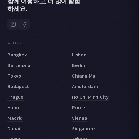
함께 여행하고, 더 많이 탐험
하세요.
CITIES
Bangkok
Lisbon
Barcelona
Berlin
Tokyo
Chiang Mai
Budapest
Amsterdam
Prague
Ho Chi Minh City
Hanoi
Rome
Madrid
Vienna
Dubai
Singapore
Porto
Athens