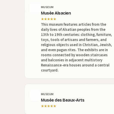
MUSEUM
Musée Alsacien
★
★
★
★
★
This museum features articles from the
daily lives of Alsatian peoples from the
13th to 19th centuries: clothing, furniture,
toys, tools of artisans and farmers, and
religious objects used in Christian, Jewish,
and even pagan rites. The exhibits are in
rooms connected by wooden staircases
and balconies in adjacent multistory
Renaissance-era houses around a central
courtyard.
MUSEUM
Musée des Beaux-Arts
★
★
★
★
★