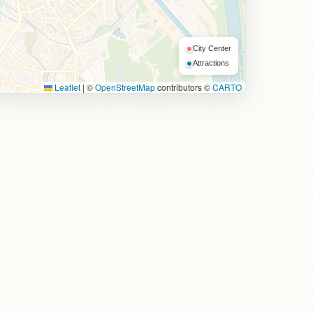
City Center
Attractions
Leaflet
|
©
OpenStreetMap
contributors ©
CARTO