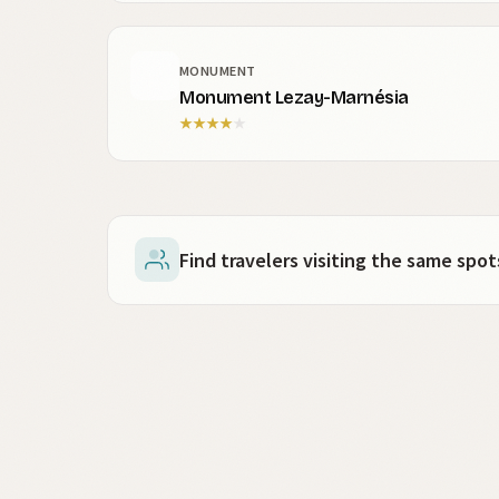
MONUMENT
Monument Lezay-Marnésia
★
★
★
★
★
Find travelers visiting the same sp