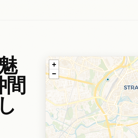
魅
+
−
仲間
し