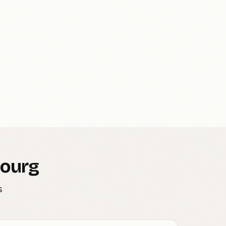
bourg
s