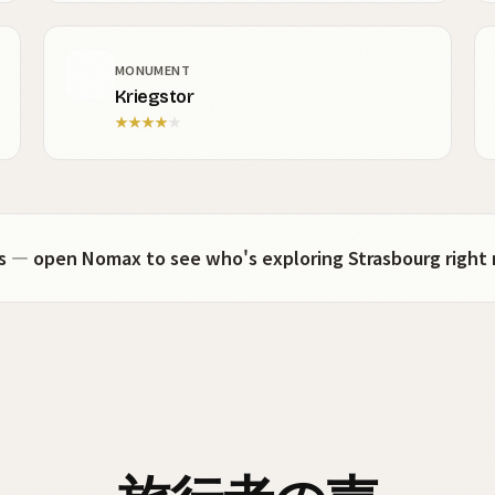
MONUMENT
Kriegstor
★
★
★
★
★
ots — open Nomax to see who's exploring Strasbourg right