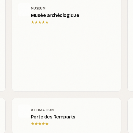
MUSEUM
Musée archéologique
★
★
★
★
★
ATTRACTION
Porte des Remparts
★
★
★
★
★