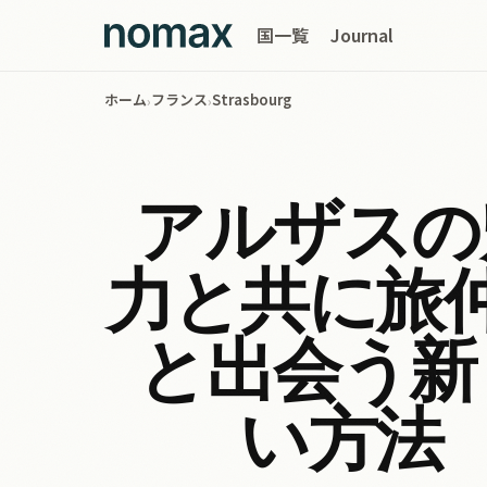
国一覧
Journal
ホーム
フランス
Strasbourg
›
›
アルザスの
力と共に旅
と出会う新
い方法