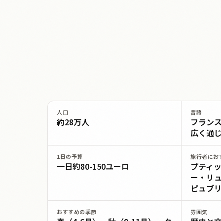
人口
言語
約28万人
フラン
広く通
1日の予算
旅行者にお
一日約80-150ユーロ
プティッ
ー・リュ
ピュブリ
おすすめの季節
雰囲気