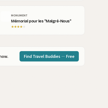
MONUMENT
Mémorial pour les "Malgré-Nous"
★
★
★
★
★
Find Travel Buddies — Free
 now.