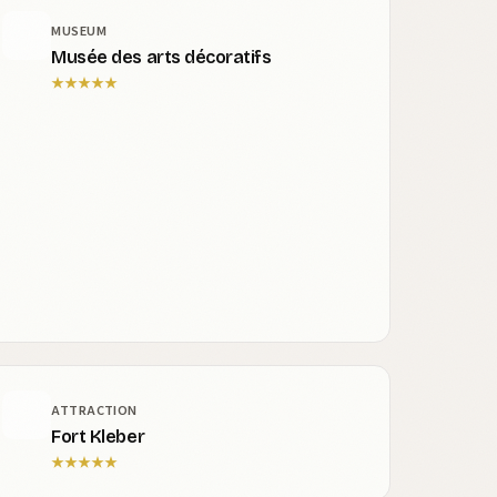
MUSEUM
Musée des arts décoratifs
★
★
★
★
★
ATTRACTION
Fort Kleber
★
★
★
★
★