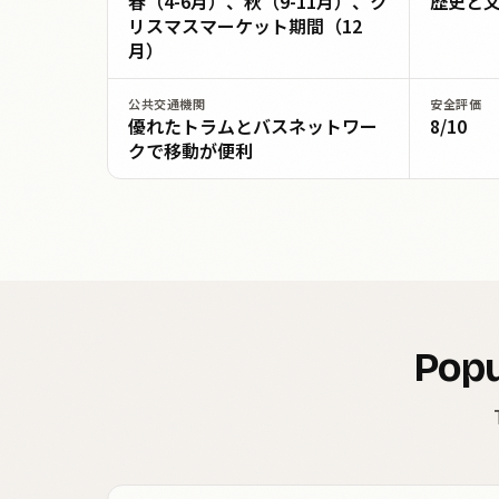
春（4-6月）、秋（9-11月）、ク
歴史と
リスマスマーケット期間（12
月）
公共交通機関
安全評価
優れたトラムとバスネットワー
8/10
クで移動が便利
Popu