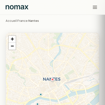
Accueil
France
Nantes
›
›
+
−