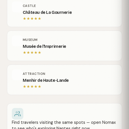
CASTLE
Château de La Gournerie
★
★
★
★
★
MUSEUM
Musée de l'Imprimerie
★
★
★
★
★
ATTRACTION
Menhir de Haute-Lande
★
★
★
★
★
Find travelers visiting the same spots — open Nomax
to see who's exploring Nantes right now.