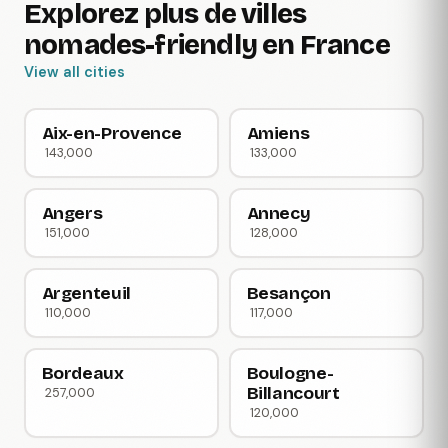
Explorez plus de villes
nomades-friendly en France
View all cities
Aix-en-Provence
Amiens
143,000
133,000
Angers
Annecy
151,000
128,000
Argenteuil
Besançon
110,000
117,000
Bordeaux
Boulogne-
Billancourt
257,000
120,000