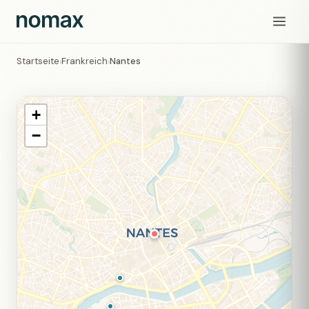
Startseite
Frankreich
Nantes
›
›
+
−