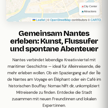
City Center
Attractions
Leaflet
|
©
OpenStreetMap
contributors ©
CARTO
Gemeinsam Nantes
erleben: Kunst, Flussufer
und spontane Abenteuer
Nantes verbindet lebendige Kreativviertel mit
maritimer Geschichte — ideal für Alleinreisende, die
mehr erleben wollen. Ob ein Spaziergang auf der Île
de Nantes am Voyage en Éléphant oder ein Café im
historischen Bouffay: Nomax hilft dir, unkompliziert
Mitreisende zu finden. Entdecke die Stadt
zusammen mit neuen Freund:innen und lokalen
Expert:innen.