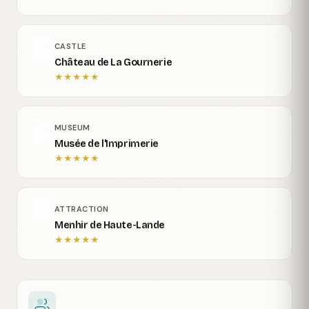
CASTLE
Château de La Gournerie
★
★
★
★
★
MUSEUM
Musée de l'Imprimerie
★
★
★
★
★
ATTRACTION
Menhir de Haute-Lande
★
★
★
★
★