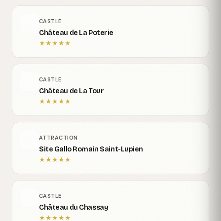
CASTLE
Château de La Poterie
★
★
★
★
★
CASTLE
Château de La Tour
★
★
★
★
★
ATTRACTION
Site Gallo Romain Saint-Lupien
★
★
★
★
★
CASTLE
Château du Chassay
★
★
★
★
★