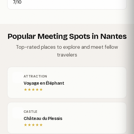
7/10
Popular Meeting Spots in Nantes
Top-rated places to explore and meet fellow
travelers
ATTRACTION
Voyage en Éléphant
★
★
★
★
★
CASTLE
Château du Plessis
★
★
★
★
★