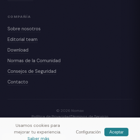
COMPAÑÍA
Sobre nosotros
Editorial team
Download
Normas de la Comunidad
Consejos de Seguridad
Contacto
© 2026 Nomax
Política de Privacidad
Términos de Servicio
Usamos cookies para
mejorar tu experiencia.
Configuración
Aceptar
Nomax
— conoce viajeros cerca
Obtener app
Saber más