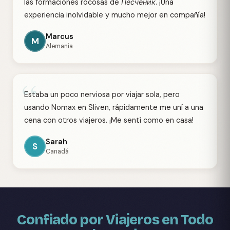
las formaciones rocosas de Песченик. ¡Una
experiencia inolvidable y mucho mejor en compañía!
Marcus
M
Alemania
“
Estaba un poco nerviosa por viajar sola, pero
usando Nomax en Sliven, rápidamente me uní a una
cena con otros viajeros. ¡Me sentí como en casa!
Sarah
S
Canadá
Confiado por Viajeros en Todo