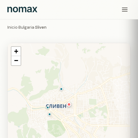
Inicio
Bulgaria
Sliven
›
›
+
−