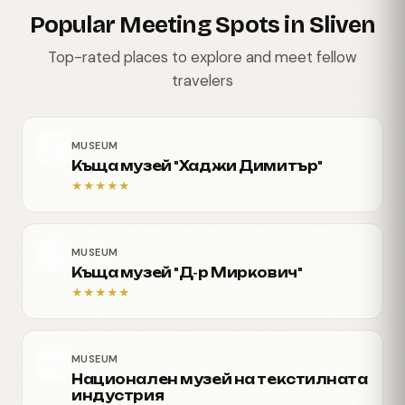
Popular Meeting Spots in Sliven
Top-rated places to explore and meet fellow
travelers
MUSEUM
Къща музей "Хаджи Димитър"
★
★
★
★
★
MUSEUM
Къща музей "Д-р Миркович"
★
★
★
★
★
MUSEUM
Национален музей на текстилната
индустрия