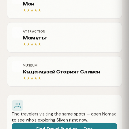
Мон
★
★
★
★
★
ATTRACTION
Мамутът
★
★
★
★
★
MUSEUM
Къща-музей Старият Сливен
★
★
★
★
★
Find travelers visiting the same spots — open Nomax
to see who's exploring Sliven right now.
Find Travel Buddies — Free