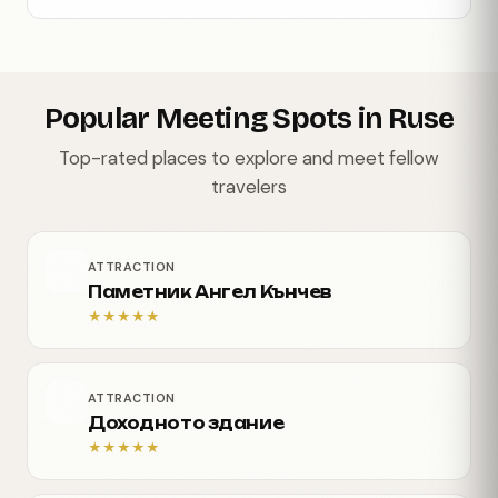
Popular Meeting Spots in Ruse
Top-rated places to explore and meet fellow
travelers
ATTRACTION
Паметник Ангел Кънчев
★
★
★
★
★
ATTRACTION
Доходното здание
★
★
★
★
★