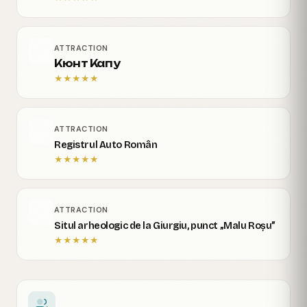
ATTRACTION
Кюнт Капу
★
★
★
★
★
ATTRACTION
Registrul Auto Român
★
★
★
★
★
ATTRACTION
Situl arheologic de la Giurgiu, punct „Malu Roșu”
★
★
★
★
★