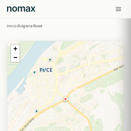
Inicio
Bulgaria
Ruse
›
›
+
−