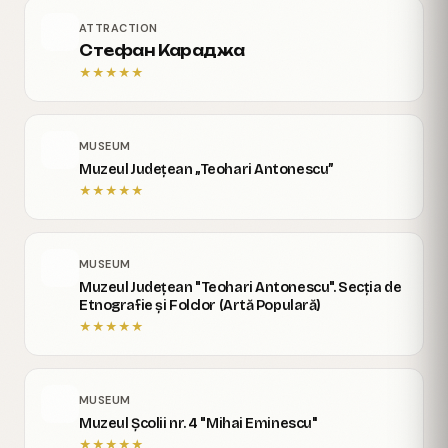
ATTRACTION
Стефан Караджа
★
★
★
★
★
MUSEUM
Muzeul Județean „Teohari Antonescu”
★
★
★
★
★
MUSEUM
Muzeul Județean "Teohari Antonescu". Secția de
Etnografie și Folclor (Artă Populară)
★
★
★
★
★
MUSEUM
Muzeul Școlii nr. 4 "Mihai Eminescu''
★
★
★
★
★