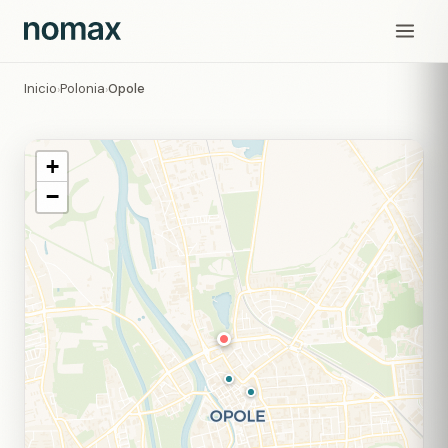
Inicio
Polonia
Opole
›
›
+
−