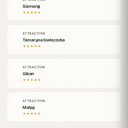
Siamang
★
★
★
★
★
ATTRACTION
Tamaryna białoczuba
★
★
★
★
★
ATTRACTION
Gibon
★
★
★
★
★
ATTRACTION
Małpy
★
★
★
★
★