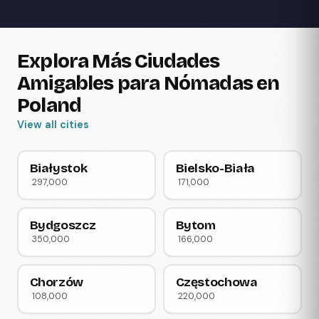
Explora Más Ciudades
Amigables para Nómadas en
Poland
View all cities
Białystok
Bielsko-Biała
297,000
171,000
Bydgoszcz
Bytom
350,000
166,000
Chorzów
Częstochowa
108,000
220,000