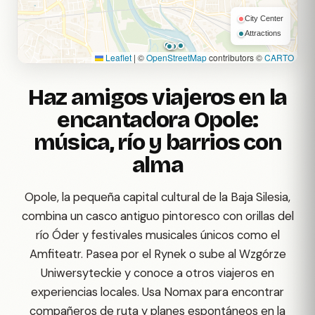
City Center
Attractions
Leaflet
|
©
OpenStreetMap
contributors ©
CARTO
Haz amigos viajeros en la
encantadora Opole:
música, río y barrios con
alma
Opole, la pequeña capital cultural de la Baja Silesia,
combina un casco antiguo pintoresco con orillas del
río Óder y festivales musicales únicos como el
Amfiteatr. Pasea por el Rynek o sube al Wzgórze
Uniwersyteckie y conoce a otros viajeros en
experiencias locales. Usa Nomax para encontrar
compañeros de ruta y planes espontáneos en la