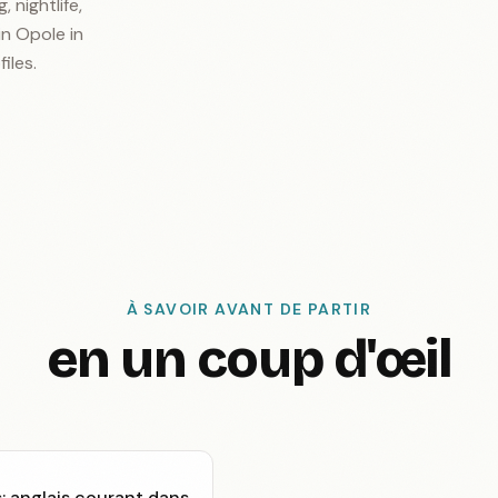
, nightlife,
in Opole in
iles.
À SAVOIR AVANT DE PARTIR
en un coup d'œil
; anglais courant dans