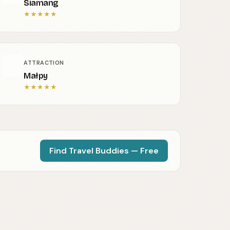
Siamang
★
★
★
★
★
ATTRACTION
Małpy
★
★
★
★
★
Find Travel Buddies — Free