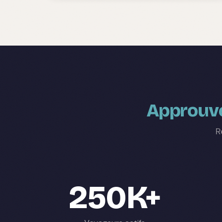
Approuvé
R
250K+