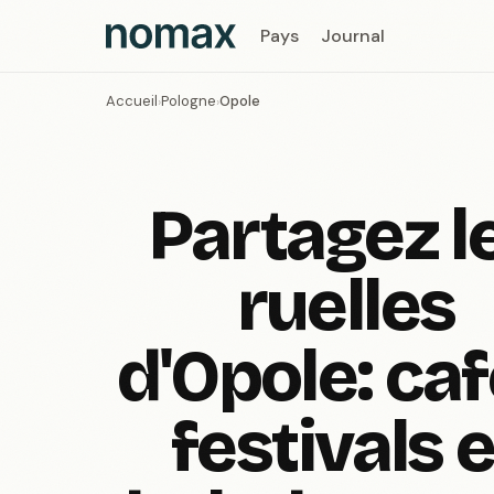
Pays
Journal
Accueil
Pologne
Opole
›
›
Partagez l
ruelles
d'Opole: caf
festivals e