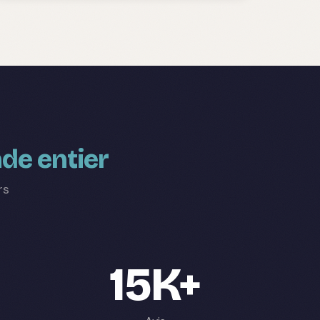
de entier
rs
15K+