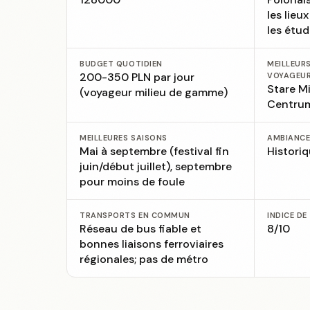
les lieu
les étud
BUDGET QUOTIDIEN
MEILLEUR
200-350 PLN par jour
VOYAGEU
Stare Mi
(voyageur milieu de gamme)
Centru
MEILLEURES SAISONS
AMBIANC
Mai à septembre (festival fin
Historiq
juin/début juillet), septembre
pour moins de foule
TRANSPORTS EN COMMUN
INDICE DE
Réseau de bus fiable et
8/10
bonnes liaisons ferroviaires
régionales; pas de métro