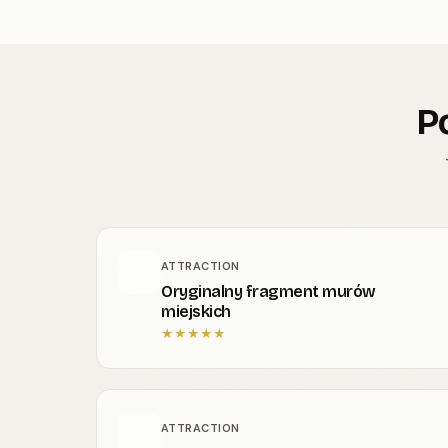
P
ATTRACTION
Oryginalny fragment murów
miejskich
★
★
★
★
★
ATTRACTION