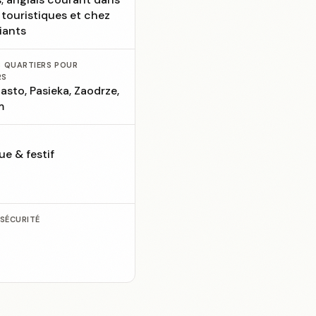
x touristiques et chez
iants
S QUARTIERS POUR
RS
asto, Pasieka, Zaodrze,
m
E
ue & festif
 SÉCURITÉ