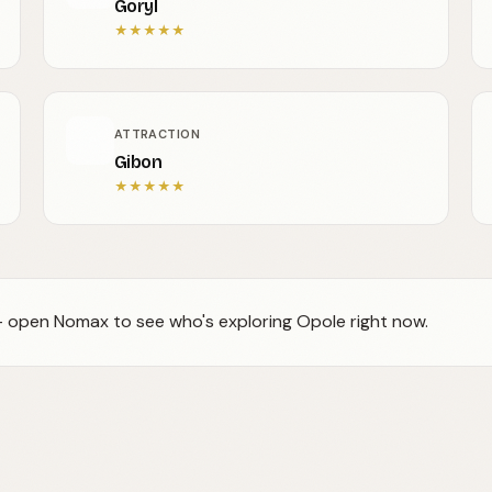
Goryl
★
★
★
★
★
ATTRACTION
Gibon
★
★
★
★
★
 — open Nomax to see who's exploring Opole right now.