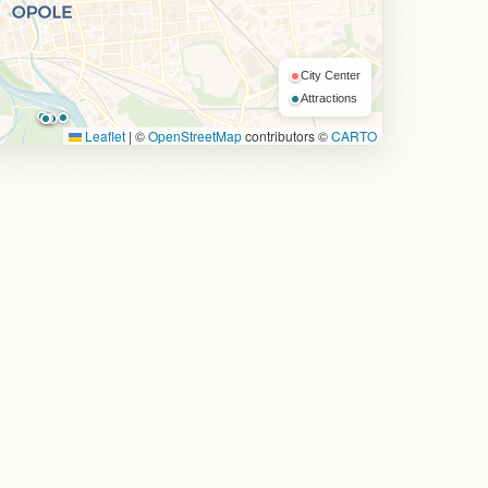
City Center
Attractions
Leaflet
|
©
OpenStreetMap
contributors ©
CARTO