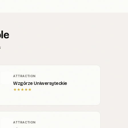
le
s
ATTRACTION
Wzgórze Uniwersyteckie
★
★
★
★
★
ATTRACTION