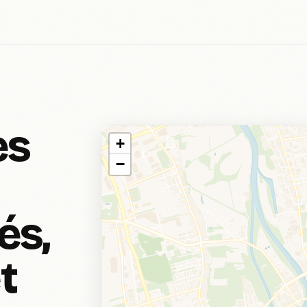
es
+
−
és,
t