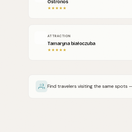
Ostronos
★
★
★
★
★
ATTRACTION
Tamaryna białoczuba
★
★
★
★
★
Find travelers visiting the same spots