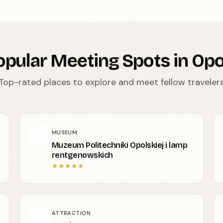
opular Meeting Spots in Opo
Top-rated places to explore and meet fellow traveler
MUSEUM
Muzeum Politechniki Opolskiej i lamp
rentgenowskich
★
★
★
★
★
ATTRACTION