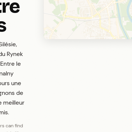
tre
s
ilésie,
 du Rynek
Entre le
nalny
ours une
agnons de
 meilleur
mis.
ers can find