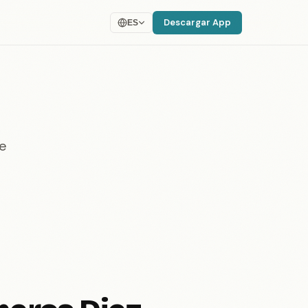
Descargar App
ES
e