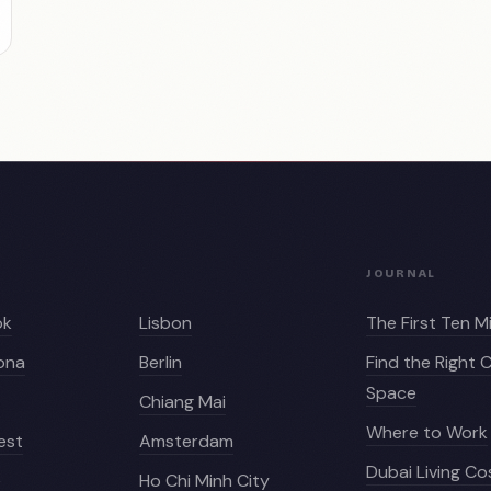
JOURNAL
ok
Lisbon
The First Ten M
ona
Berlin
Find the Right
Space
Chiang Mai
Where to Work
est
Amsterdam
Dubai Living Co
e
Ho Chi Minh City