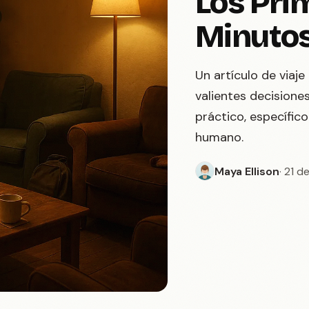
Los Pri
Minuto
Un artículo de viaje
valientes decisiones
práctico, específi
humano.
Maya Ellison
· 21 d