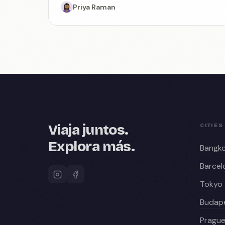
Priya Raman
recomendados y plantillas, además de
encuentros Nomax.
Viaja juntos.
CITIES
Explora más.
Bangk
Barcel
Tokyo
Budap
Pragu