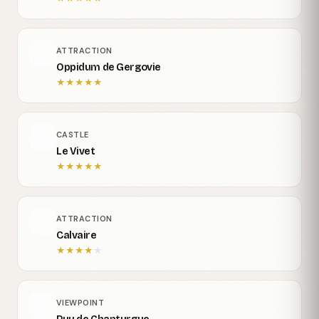
ATTRACTION
Oppidum de Gergovie
★
★
★
★
★
CASTLE
Le Vivet
★
★
★
★
★
ATTRACTION
Calvaire
★
★
★
★
★
VIEWPOINT