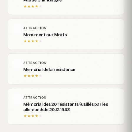
Puy de Chanturgue
★
★
★
★
★
ATTRACTION
Monument aux Morts
★
★
★
★
★
ATTRACTION
Memorial de la résistance
★
★
★
★
★
ATTRACTION
Mémorial des 20 résistants fusillés par les
allemands le 20.12.1943
★
★
★
★
★