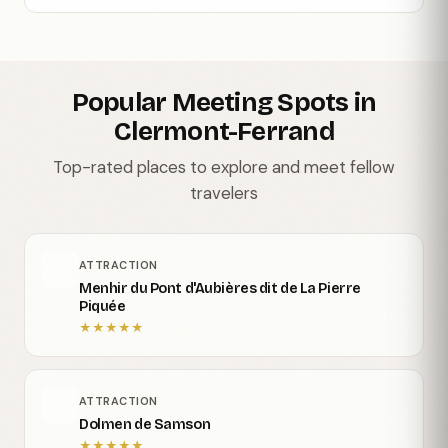
Popular Meeting Spots in
Clermont-Ferrand
Top-rated places to explore and meet fellow
travelers
ATTRACTION
Menhir du Pont d'Aubières dit de La Pierre
Piquée
★
★
★
★
★
ATTRACTION
Dolmen de Samson
★
★
★
★
★