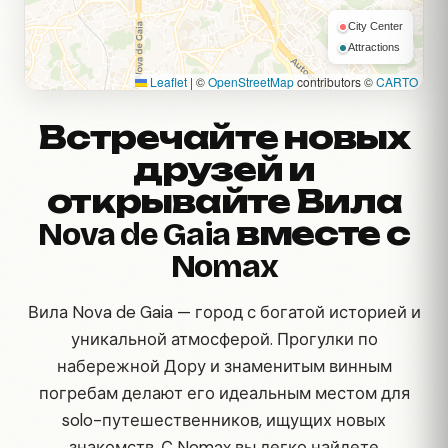
City Center
Attractions
Leaflet
|
©
OpenStreetMap
contributors ©
CARTO
Встречайте новых
друзей и
открывайте Вила
Nova de Gaia вместе с
Nomax
Вила Nova de Gaia — город с богатой историей и
уникальной атмосферой. Прогулки по
набережной Дору и знаменитым винным
погребам делают его идеальным местом для
solo-путешественников, ищущих новых
знакомств. С Nomax вы легко найдете