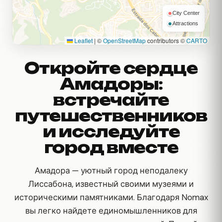
City Center
Attractions
Leaflet
|
©
OpenStreetMap
contributors ©
CARTO
Откройте сердце
Амадоры:
встречайте
путешественников
и исследуйте
город вместе
Амадора — уютный город неподалеку
Лиссабона, известный своими музеями и
историческими памятниками. Благодаря Nomax
вы легко найдете единомышленников для