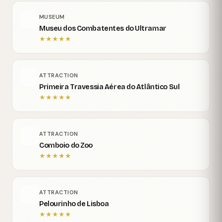
MUSEUM
Museu dos Combatentes do Ultramar
★
★
★
★
★
ATTRACTION
Primeira Travessia Aérea do Atlântico Sul
★
★
★
★
★
ATTRACTION
Comboio do Zoo
★
★
★
★
★
ATTRACTION
Pelourinho de Lisboa
★
★
★
★
★