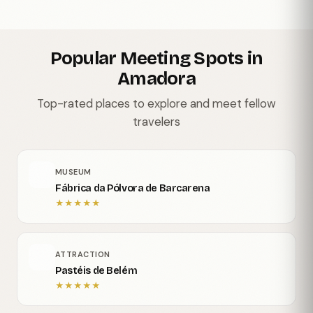
Popular Meeting Spots in
Amadora
Top-rated places to explore and meet fellow
travelers
MUSEUM
Fábrica da Pólvora de Barcarena
★
★
★
★
★
ATTRACTION
Pastéis de Belém
★
★
★
★
★