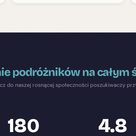
ie podróżników na całym 
cz do naszej rosnącej społeczności poszukiwaczy pr
180
4.8