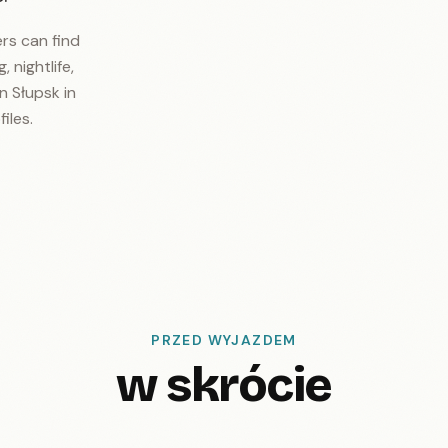
ers can find
, nightlife,
n Słupsk in
iles.
PRZED WYJAZDEM
w skrócie