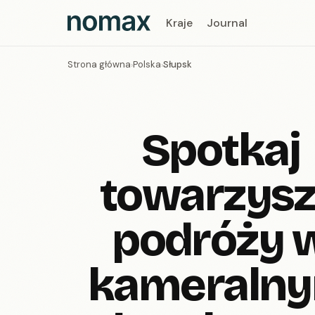
Kraje
Journal
Strona główna
Polska
Słupsk
›
›
Spotkaj
towarzys
podróży 
kameraln