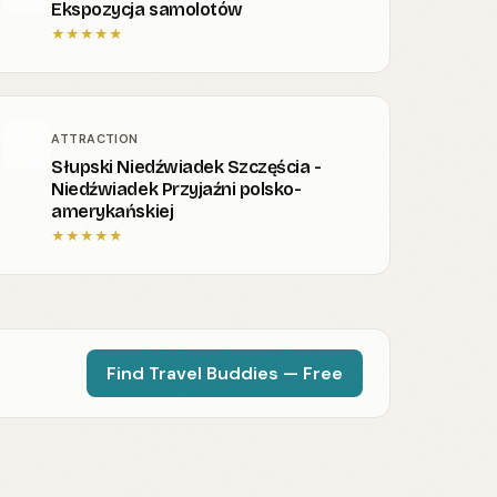
Ekspozycja samolotów
★
★
★
★
★
ATTRACTION
Słupski Niedźwiadek Szczęścia -
Niedźwiadek Przyjaźni polsko-
amerykańskiej
★
★
★
★
★
Find Travel Buddies — Free