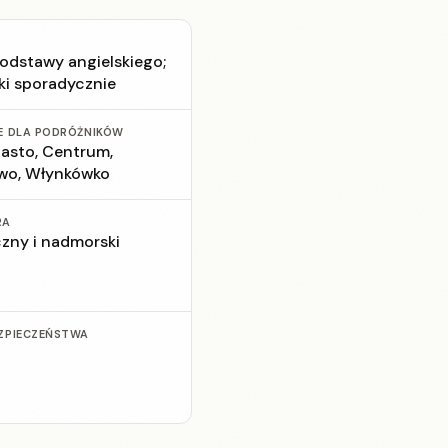
podstawy angielskiego;
ki sporadycznie
E DLA PODRÓŻNIKÓW
iasto, Centrum,
wo, Włynkówko
RA
czny i nadmorski
ZPIECZEŃSTWA