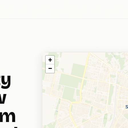
+
−
zy
w
ym