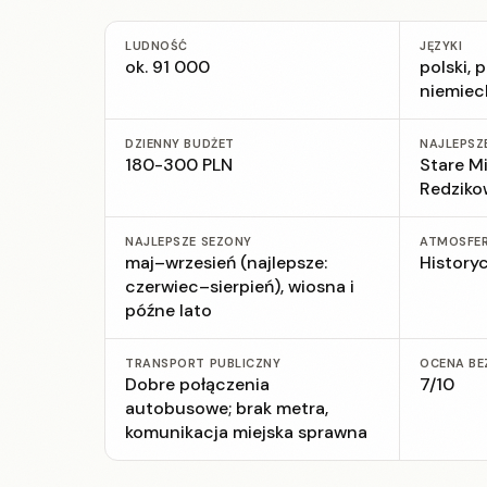
LUDNOŚĆ
JĘZYKI
ok. 91 000
polski, 
niemiec
DZIENNY BUDŻET
NAJLEPSZ
180-300 PLN
Stare M
Redziko
NAJLEPSZE SEZONY
ATMOSFE
maj–wrzesień (najlepsze:
History
czerwiec–sierpień), wiosna i
późne lato
TRANSPORT PUBLICZNY
OCENA BE
Dobre połączenia
7/10
autobusowe; brak metra,
komunikacja miejska sprawna