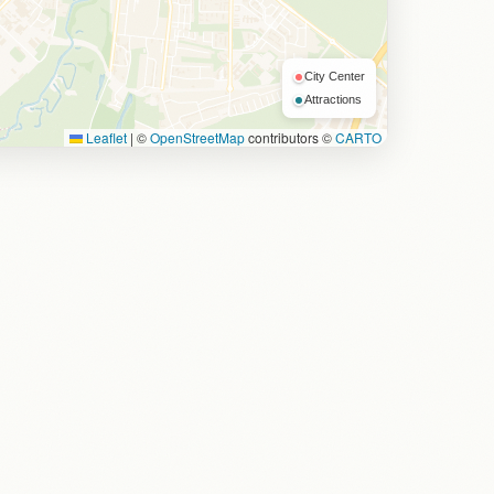
City Center
Attractions
Leaflet
|
©
OpenStreetMap
contributors ©
CARTO