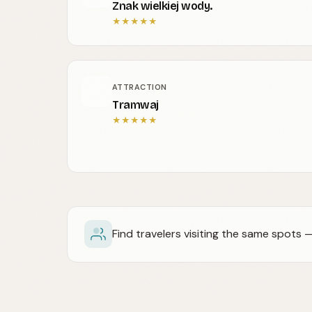
Znak wielkiej wody.
★
★
★
★
★
ATTRACTION
Tramwaj
★
★
★
★
★
Find travelers visiting the same spots