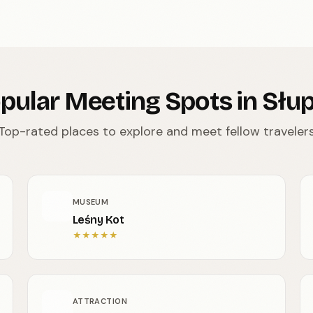
pular Meeting Spots in Słu
Top-rated places to explore and meet fellow traveler
MUSEUM
Leśny Kot
★
★
★
★
★
ATTRACTION