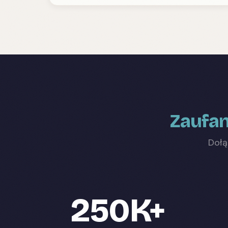
Zaufan
Dołą
250K+