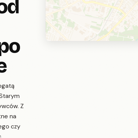
od
po
e
ogatą
m Starym
ywców. Z
tne na
ego czy
.