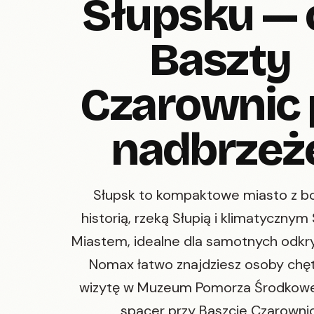
Słupsku — 
Baszty
Czarownic 
nadbrzeż
Słupsk to kompaktowe miasto z b
historią, rzeką Słupią i klimatyczny
Miastem, idealne dla samotnych odkr
Nomax łatwo znajdziesz osoby chę
wizytę w Muzeum Pomorza Środkow
spacer przy Baszcie Czarownic