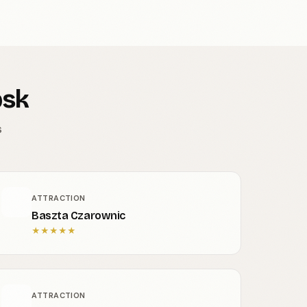
psk
s
ATTRACTION
Baszta Czarownic
★
★
★
★
★
ATTRACTION