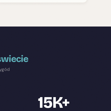
świecie
zygód
15K+