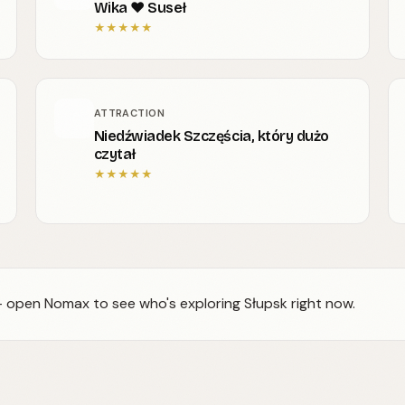
Wika ❤ Suseł
★
★
★
★
★
ATTRACTION
Niedźwiadek Szczęścia, który dużo
czytał
★
★
★
★
★
 — open Nomax to see who's exploring Słupsk right now.