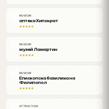
MUSEUM
аптека Хипократ
★
★
★
★
★
MUSEUM
музей Ламартин
★
★
★
★
★
MUSEUM
Епископска базилика на
Филипопол
★
★
★
★
★
ATTRACTION