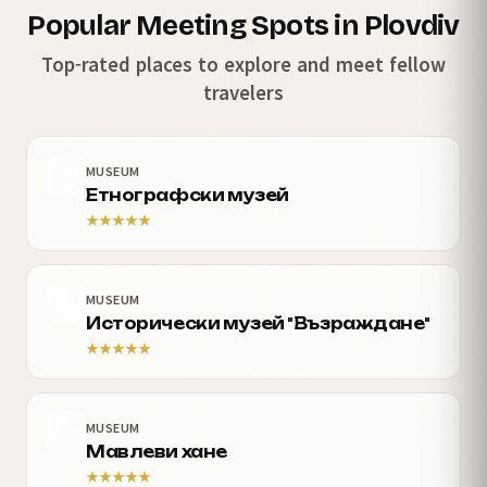
Popular Meeting Spots in Plovdiv
Top-rated places to explore and meet fellow
travelers
MUSEUM
Етнографски музей
★
★
★
★
★
MUSEUM
Исторически музей "Възраждане"
★
★
★
★
★
MUSEUM
Мавлеви хане
★
★
★
★
★