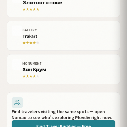
Златното паве
★
★
★
★
★
GALLERY
Trakart
★
★
★
★
★
MONUMENT
Хан Крум
★
★
★
★
★
Find travelers visiting the same spots — open
Nomax to see who's exploring Plovdiv right now.
Find Travel Buddies — Free