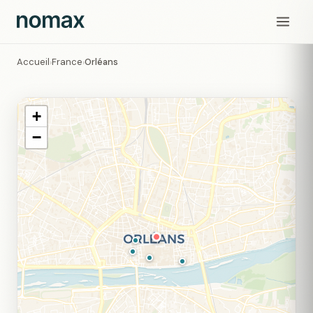
Accueil
France
Orléans
›
›
+
−