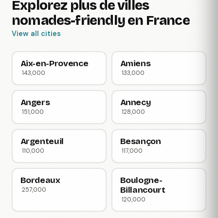
Explorez plus de villes
nomades-friendly en France
View all cities
Aix-en-Provence
Amiens
143,000
133,000
Angers
Annecy
151,000
128,000
Argenteuil
Besançon
110,000
117,000
Bordeaux
Boulogne-
Billancourt
257,000
120,000