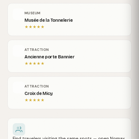
MUSEUM
Musée de la Tonnelerie
★
★
★
★
★
ATTRACTION
Ancienne porte Bannier
★
★
★
★
★
ATTRACTION
Croix de Micy
★
★
★
★
★
Find travelers visiting the same spots — open Nomax