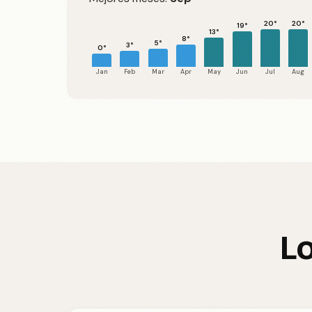
20°
20°
19°
13°
8°
5°
3°
0°
Jan
Feb
Mar
Apr
May
Jun
Jul
Aug
Lo