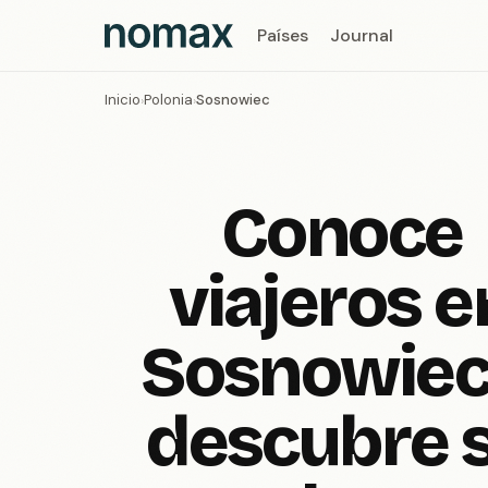
Países
Journal
Inicio
Polonia
Sosnowiec
›
›
Conoce
viajeros e
Sosnowiec
descubre 