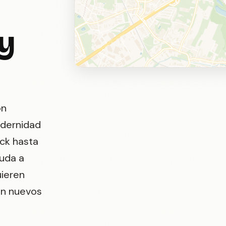
 y
a
ón
odernidad
rck hasta
yuda a
uieren
on nuevos