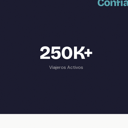
Confia
250K+
Viajeros Activos