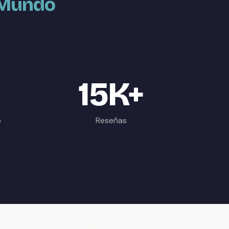
l Mundo
15K+
p
Reseñas