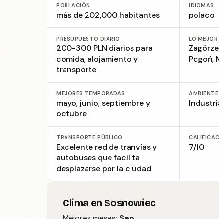
POBLACIÓN
IDIOMAS
más de 202,000 habitantes
polaco
PRESUPUESTO DIARIO
LO MEJOR
200-300 PLN diarios para
Zagórze
comida, alojamiento y
Pogoń, 
transporte
MEJORES TEMPORADAS
AMBIENTE
mayo, junio, septiembre y
Industr
octubre
TRANSPORTE PÚBLICO
CALIFICA
Excelente red de tranvías y
7/10
autobuses que facilita
desplazarse por la ciudad
Clima en Sosnowiec
Mejores meses:
Sep