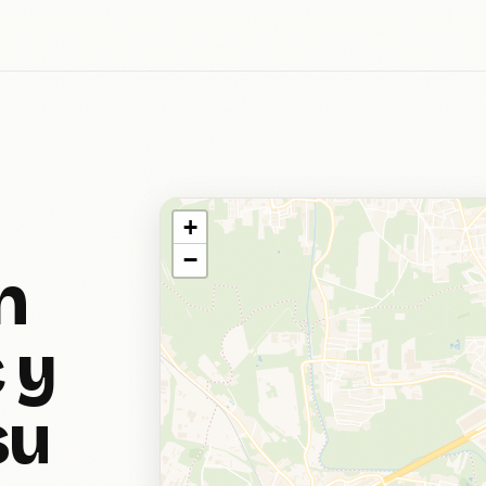
+
−
n
 y
su