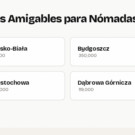
s Amigables para Nómadas
lsko-Biała
Bydgoszcz
000
350,000
ęstochowa
Dąbrowa Górnicza
,000
119,000