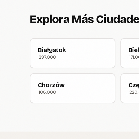
Explora Más Ciudade
Białystok
Bie
297,000
171,
Chorzów
Cz
108,000
220