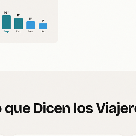
16°
11°
5°
1°
Sep
Oct
Nov
Dec
 que Dicen los Viaje