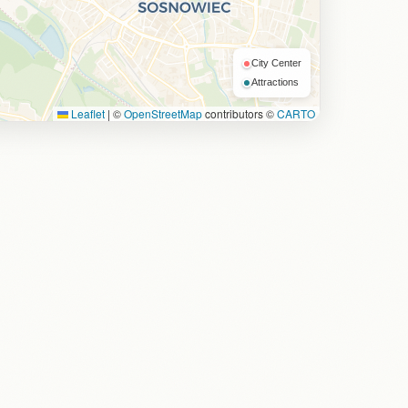
City Center
Attractions
Leaflet
|
©
OpenStreetMap
contributors ©
CARTO