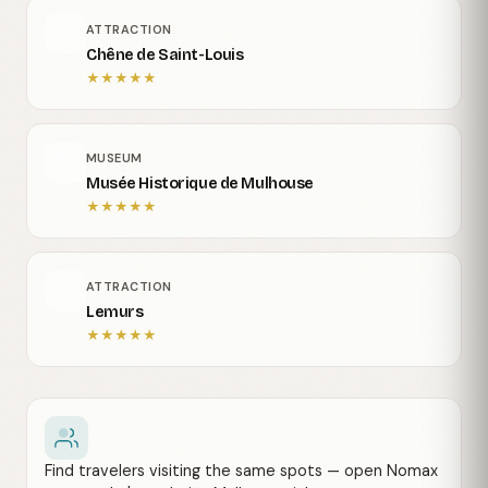
ATTRACTION
Chêne de Saint-Louis
★
★
★
★
★
MUSEUM
Musée Historique de Mulhouse
★
★
★
★
★
ATTRACTION
Lemurs
★
★
★
★
★
Find travelers visiting the same spots — open Nomax