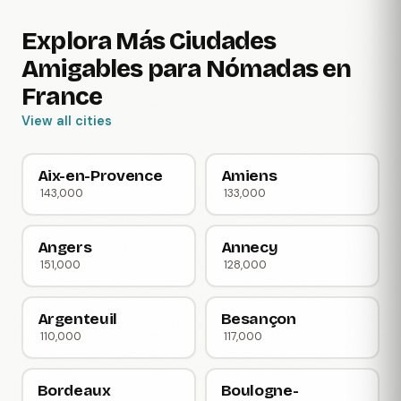
Explora Más Ciudades
Amigables para Nómadas en
France
View all cities
Aix-en-Provence
Amiens
143,000
133,000
Angers
Annecy
151,000
128,000
Argenteuil
Besançon
110,000
117,000
Bordeaux
Boulogne-