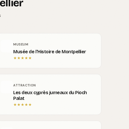
llier
s
MUSEUM
Musée de l'Histoire de Montpellier
★
★
★
★
★
ATTRACTION
Les deux cyprès jumeaux du Pioch
Palat
★
★
★
★
★