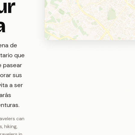
ur
a
lena de
itario que
e pasear
orar sus
ita a ser
arás
nturas.
ravelers can
, hiking,
ravelers in