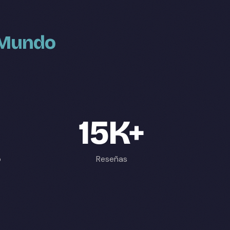
l Mundo
15K+
p
Reseñas