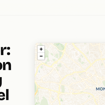
r:
+
−
on
y
el