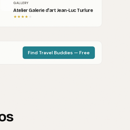
GALLERY
Atelier Galerie d'art Jean-Luc Turlure
★
★
★
★
★
Find Travel Buddies — Free
ros