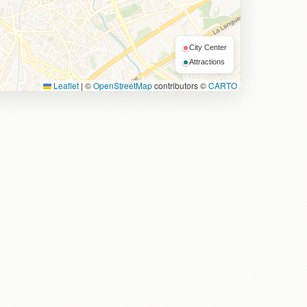
City Center
Attractions
Leaflet
|
©
OpenStreetMap
contributors ©
CARTO