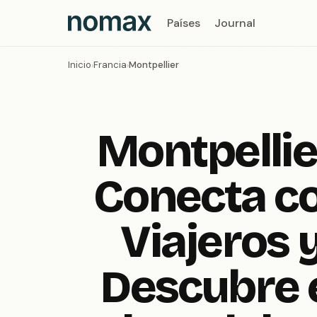
Países
Journal
Inicio
Francia
Montpellier
›
›
Montpellie
Conecta c
Viajeros 
Descubre 