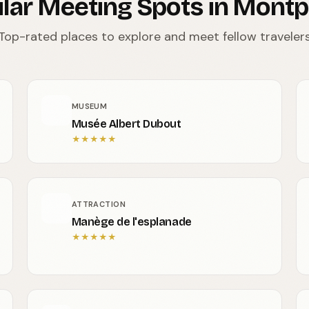
lar Meeting Spots in Montpe
Top-rated places to explore and meet fellow traveler
MUSEUM
Musée Albert Dubout
★
★
★
★
★
ATTRACTION
Manège de l'esplanade
★
★
★
★
★