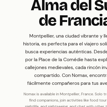
Alma del S
de Franci
Montpellier, una ciudad vibrante y l
historia, es perfecta para el viajero sol
busca experiencias auténticas. Desd
por la Place de la Comédie hasta expl
callejones medievales, cada rincón inv
compartido. Con Nomax, encontr
fácilmente compañeros para tus ave
Nomax is available in Montpellier, France. Solo t
find companions, join activities like food tours
nightlife, and sightseeing, and chat with other t