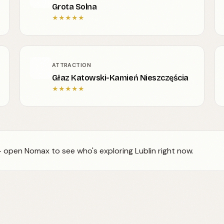
Grota Solna
★
★
★
★
★
ATTRACTION
Głaz Katowski-Kamień Nieszczęścia
★
★
★
★
★
— open Nomax to see who's exploring Lublin right now.