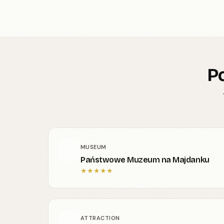
Po
MUSEUM
Państwowe Muzeum na Majdanku
★
★
★
★
★
ATTRACTION