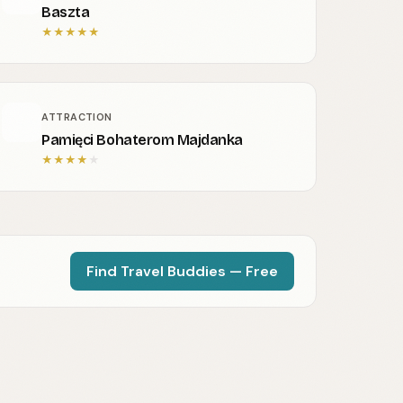
Baszta
★
★
★
★
★
ATTRACTION
Pamięci Bohaterom Majdanka
★
★
★
★
★
Find Travel Buddies — Free