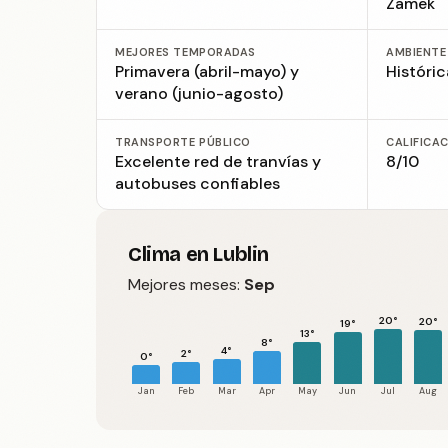
Zamek
MEJORES TEMPORADAS
AMBIENTE
Primavera (abril-mayo) y
Históri
verano (junio-agosto)
TRANSPORTE PÚBLICO
CALIFICA
Excelente red de tranvías y
8/10
autobuses confiables
Clima en Lublin
Mejores meses:
Sep
20°
20°
19°
13°
8°
4°
2°
0°
Jan
Feb
Mar
Apr
May
Jun
Jul
Aug