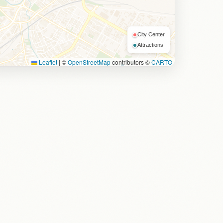
City Center
Attractions
Leaflet
|
©
OpenStreetMap
contributors ©
CARTO