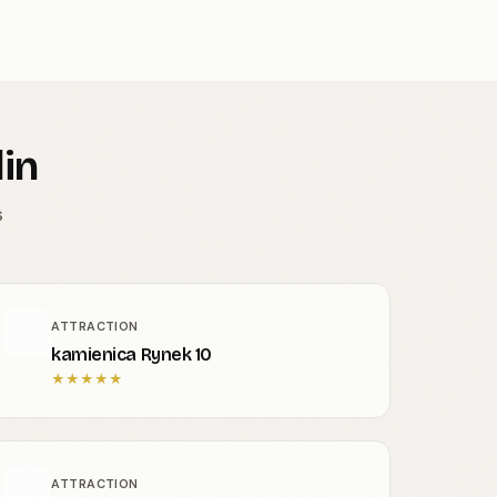
lin
s
ATTRACTION
kamienica Rynek 10
★
★
★
★
★
ATTRACTION