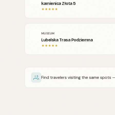
kamienica Złota 5
★
★
★
★
★
MUSEUM
Lubelska Trasa Podziemna
★
★
★
★
★
Find travelers visiting the same spots 