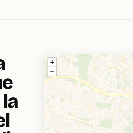
a
+
−
ue
la
el