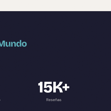
l Mundo
15K+
p
Reseñas