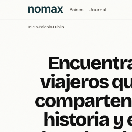
Países
Journal
Inicio
Polonia
Lublin
›
›
Encuentr
viajeros q
comparten 
historia y 