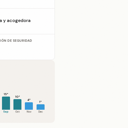
ca y acogedora
CIÓN DE SEGURIDAD
15°
10°
4°
1°
Sep
Oct
Nov
Dec