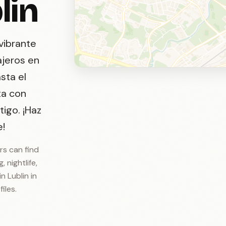
lin
vibrante
ajeros en
sta el
ta con
tigo. ¡Haz
e!
ers can find
, nightlife,
n Lublin in
iles.