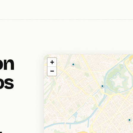
on
+
−
os