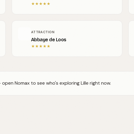
★
★
★
★
★
ATTRACTION
Abbaye de Loos
★
★
★
★
★
— open Nomax to see who's exploring Lille right now.