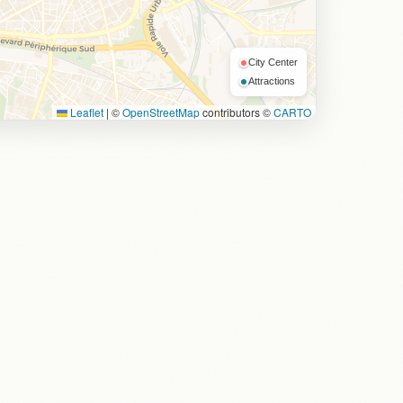
City Center
Attractions
Leaflet
|
©
OpenStreetMap
contributors ©
CARTO