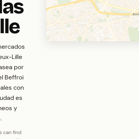
las
lle
 mercados
ux-Lille
Pasea por
l Beffroi
cales con
iudad es
neos y
.
rs can find