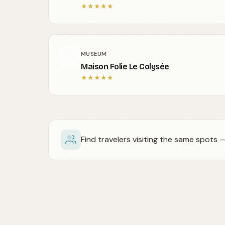
★
★
★
★
★
MUSEUM
Maison Folie Le Colysée
★
★
★
★
★
Find travelers visiting the same spots 