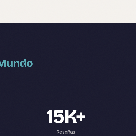
l Mundo
15K+
p
Reseñas