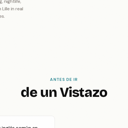
, nightlife,
ille in real
es.
ANTES DE IR
de un Vistazo
; inglés común en