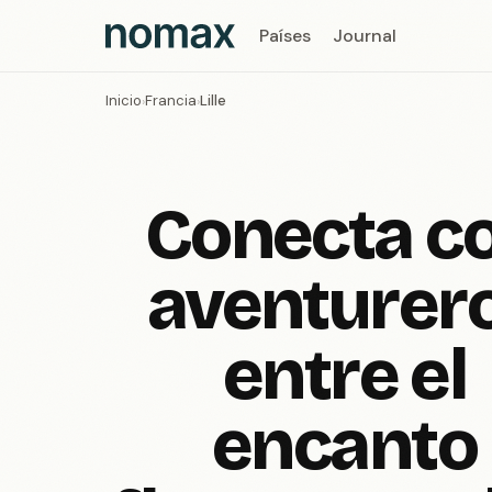
Países
Journal
Inicio
Francia
Lille
›
›
Conecta c
aventurer
entre el
encanto