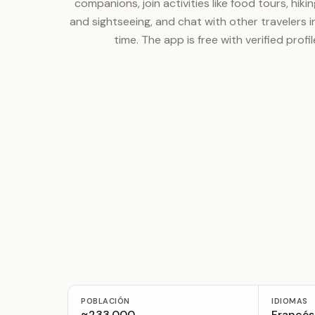
companions, join activities like food tours, hiking
and sightseeing, and chat with other travelers in L
time. The app is free with verified profil
POBLACIÓN
IDIOMAS
≈233,000
Francés