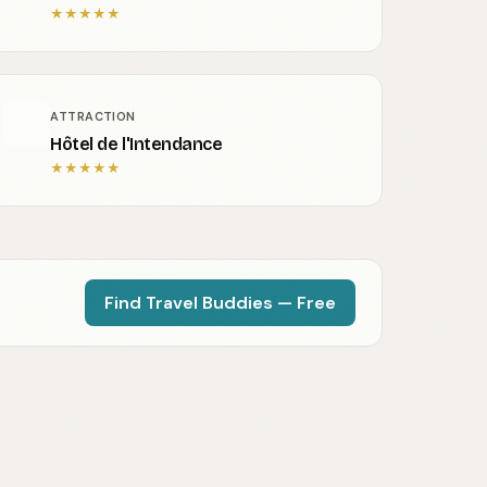
★
★
★
★
★
ATTRACTION
Hôtel de l'Intendance
★
★
★
★
★
Find Travel Buddies — Free