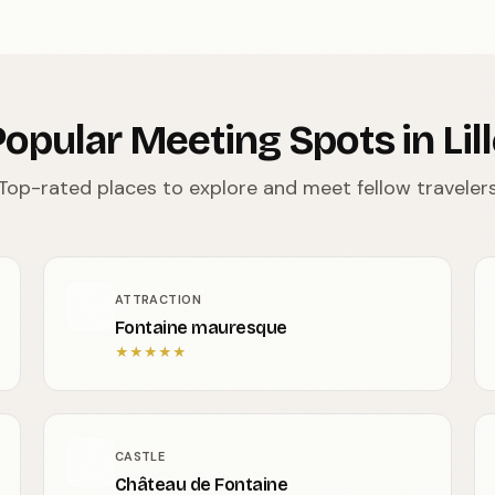
opular Meeting Spots in Lil
Top-rated places to explore and meet fellow traveler
ATTRACTION
Fontaine mauresque
★
★
★
★
★
CASTLE
Château de Fontaine