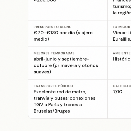
turismo
la regió
PRESUPUESTO DIARIO
LO MEJOR
€70–€130 por día (viajero
Vieux-L
medio)
Euralille
MEJORES TEMPORADAS
AMBIENTE
abril-junio y septiembre-
Históric
octubre (primavera y otoños
suaves)
TRANSPORTE PÚBLICO
CALIFICA
Excelente red de metro,
7/10
tranvía y buses; conexiones
TGV a París y trenes a
Bruselas/Bruges