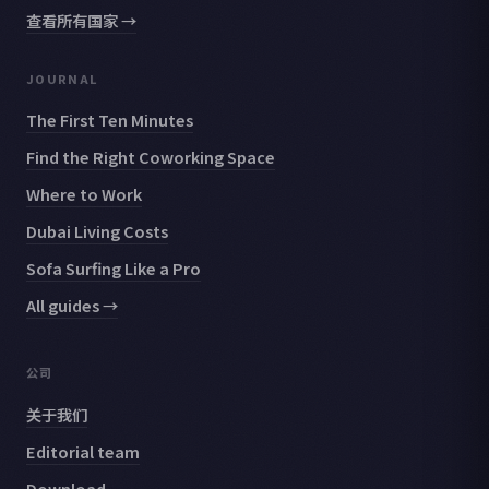
查看所有国家 →
JOURNAL
The First Ten Minutes
Find the Right Coworking Space
Where to Work
Dubai Living Costs
Sofa Surfing Like a Pro
All guides →
公司
关于我们
Editorial team
Download