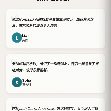
“
通过Nomax认识的朋友带我探索沙雕节，旅程充满惊
喜，布尔加斯的海滩令人难忘。
Liam
L
英国
“
参加海鲜夜市时，结识了一群新朋友，我们一起品尝了当
地美食，感觉非常温馨。
Sofia
S
意大利
“
在Музей Света Анастасия遇到的旅伴，让我深入了解