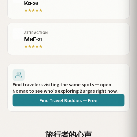
Ка-26
★
★
★
★
★
ATTRACTION
МиГ-21
★
★
★
★
★
Find travelers visiting the same spots — open
Nomax to see who's exploring Burgas right now.
Find Travel Buddies — Free
旅行者的心声