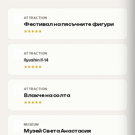
ATTRACTION
Фестивал на пясъчните фигури
★
★
★
★
★
ATTRACTION
Ilyushin Il-14
★
★
★
★
★
ATTRACTION
Влакче на солта
★
★
★
★
★
MUSEUM
Музей Света Анастасия