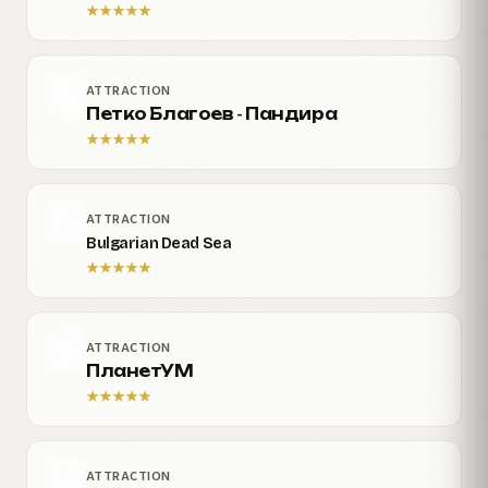
★
★
★
★
★
ATTRACTION
Петко Благоев - Пандира
★
★
★
★
★
ATTRACTION
Bulgarian Dead Sea
★
★
★
★
★
ATTRACTION
ПланетУМ
★
★
★
★
★
ATTRACTION