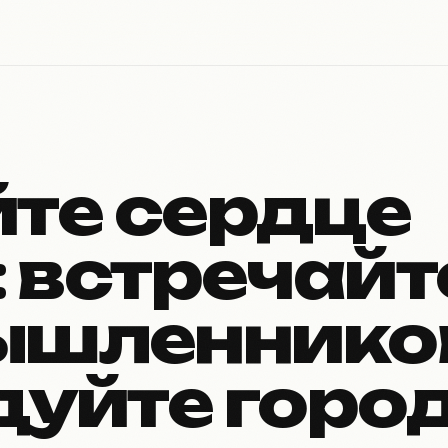
те сердце
 встречайт
ышленнико
дуйте горо