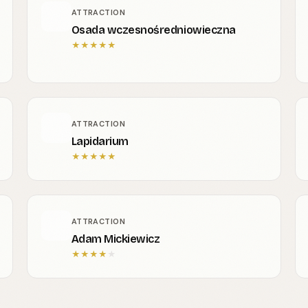
ATTRACTION
Osada wczesnośredniowieczna
★
★
★
★
★
ATTRACTION
Lapidarium
★
★
★
★
★
ATTRACTION
Adam Mickiewicz
★
★
★
★
★