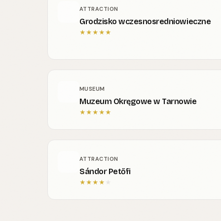
ATTRACTION
Grodzisko wczesnosredniowieczne
★
★
★
★
★
MUSEUM
Muzeum Okręgowe w Tarnowie
★
★
★
★
★
ATTRACTION
Sándor Petőfi
★
★
★
★
★