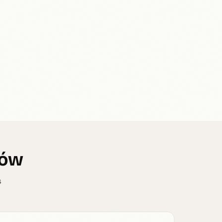
nów
s