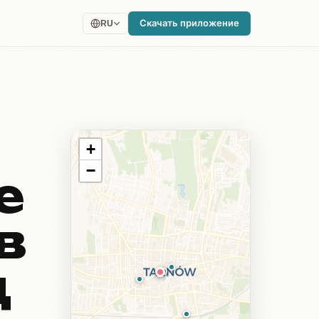
Скачать приложение
RU
+
−
е
в
д