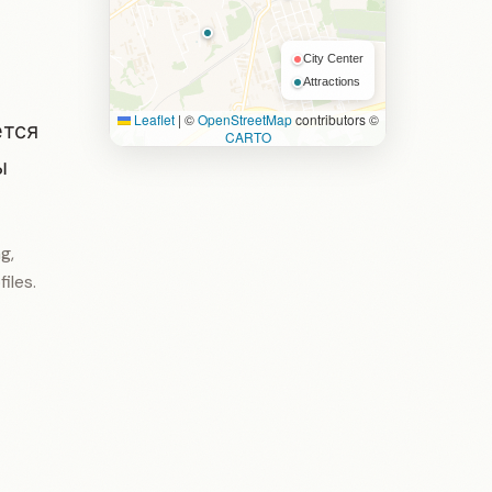
City Center
Attractions
Leaflet
|
©
OpenStreetMap
contributors ©
ется
CARTO
ы
g,
iles.