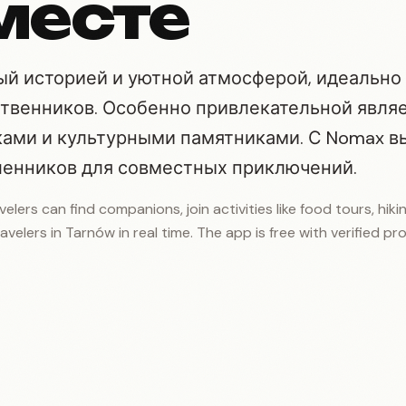
месте
ный историей и уютной атмосферой, идеально
твенников. Особенно привлекательной явля
чками и культурными памятниками. С Nomax в
енников для совместных приключений.
elers can find companions, join activities like food tours, hikin
avelers in Tarnów in real time. The app is free with verified prof