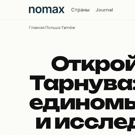
Страны
Journal
Главная
Польша
Tarnów
›
›
Открой
Тарнува:
едином
и иссле