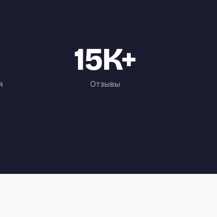
15K+
я
Отзывы