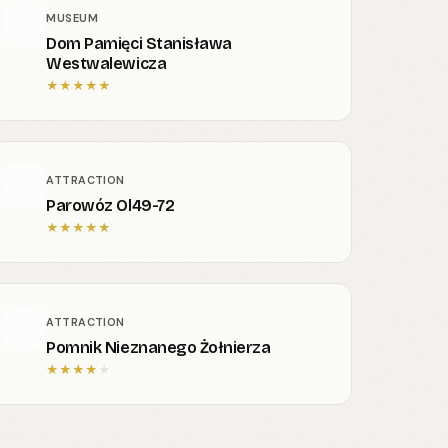
MUSEUM
Dom Pamięci Stanisława
Westwalewicza
★
★
★
★
★
ATTRACTION
Parowóz Ol49-72
★
★
★
★
★
ATTRACTION
Pomnik Nieznanego Żołnierza
★
★
★
★
★