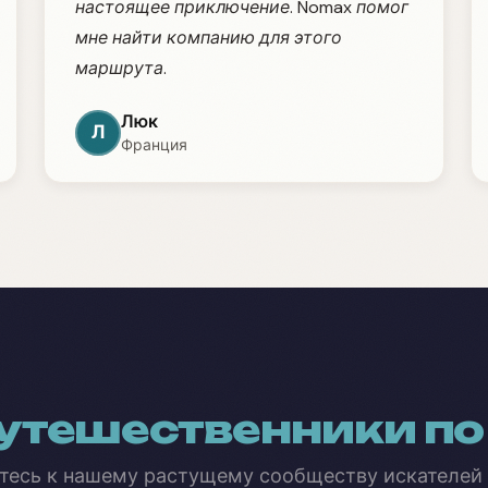
настоящее приключение. Nomax помог
мне найти компанию для этого
маршрута.
Люк
Л
Франция
утешественники по
тесь к нашему растущему сообществу искателей